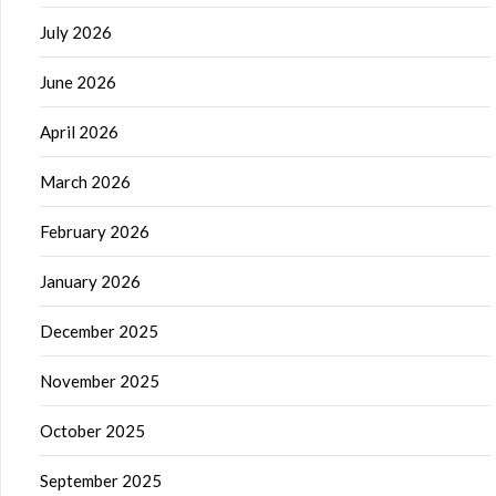
July 2026
June 2026
April 2026
March 2026
February 2026
January 2026
December 2025
November 2025
October 2025
September 2025