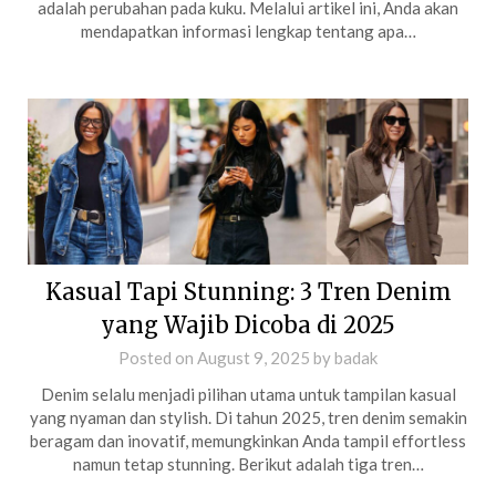
adalah perubahan pada kuku. Melalui artikel ini, Anda akan
mendapatkan informasi lengkap tentang apa…
Kasual Tapi Stunning: 3 Tren Denim
yang Wajib Dicoba di 2025
Posted on
August 9, 2025
by
badak
Denim selalu menjadi pilihan utama untuk tampilan kasual
yang nyaman dan stylish. Di tahun 2025, tren denim semakin
beragam dan inovatif, memungkinkan Anda tampil effortless
namun tetap stunning. Berikut adalah tiga tren…