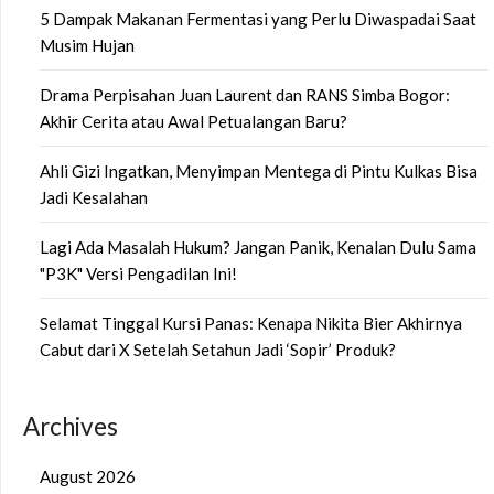
5 Dampak Makanan Fermentasi yang Perlu Diwaspadai Saat
Musim Hujan
Drama Perpisahan Juan Laurent dan RANS Simba Bogor:
Akhir Cerita atau Awal Petualangan Baru?
Ahli Gizi Ingatkan, Menyimpan Mentega di Pintu Kulkas Bisa
Jadi Kesalahan
Lagi Ada Masalah Hukum? Jangan Panik, Kenalan Dulu Sama
"P3K" Versi Pengadilan Ini!
Selamat Tinggal Kursi Panas: Kenapa Nikita Bier Akhirnya
Cabut dari X Setelah Setahun Jadi ‘Sopir’ Produk?
Archives
August 2026