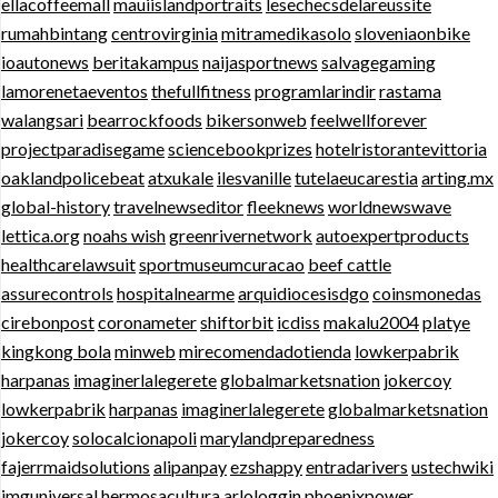
ellacoffeemall
mauiislandportraits
lesechecsdelareussite
rumahbintang
centrovirginia
mitramedikasolo
sloveniaonbike
ioautonews
beritakampus
naijasportnews
salvagegaming
lamorenetaeventos
thefullfitness
programlarindir
rastama
walangsari
bearrockfoods
bikersonweb
feelwellforever
projectparadisegame
sciencebookprizes
hotelristorantevittoria
oaklandpolicebeat
atxukale
ilesvanille
tutelaeucarestia
arting.mx
global-history
travelnewseditor
fleeknews
worldnewswave
lettica.org
noahs wish
greenrivernetwork
autoexpertproducts
healthcarelawsuit
sportmuseumcuracao
beef cattle
assurecontrols
hospitalnearme
arquidiocesisdgo
coinsmonedas
cirebonpost
coronameter
shiftorbit
icdiss
makalu2004
platye
kingkong bola
minweb
mirecomendadotienda
lowkerpabrik
harpanas
imaginerlalegerete
globalmarketsnation
jokercoy
lowkerpabrik
harpanas
imaginerlalegerete
globalmarketsnation
jokercoy
solocalcionapoli
marylandpreparedness
fajerrmaidsolutions
alipanpay
ezshappy
entradarivers
ustechwiki
imguniversal
hermosacultura
arlologgin
phoenixpower