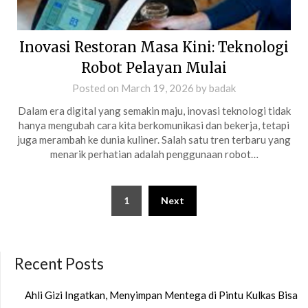
Inovasi Restoran Masa Kini: Teknologi
Robot Pelayan Mulai
Posted on
March 19, 2026
by
badak
Dalam era digital yang semakin maju, inovasi teknologi tidak
hanya mengubah cara kita berkomunikasi dan bekerja, tetapi
juga merambah ke dunia kuliner. Salah satu tren terbaru yang
menarik perhatian adalah penggunaan robot…
Posts
1
Next
pagination
Recent Posts
Ahli Gizi Ingatkan, Menyimpan Mentega di Pintu Kulkas Bisa