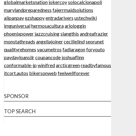
globalmarketsnation
jokercoy
solocalcionapoli
marylandpreparedness
fajerrmaidsolutions
alipanpay
ezshappy
entradarivers
ustechwiki
imguniversal
hermosacultura
arlologgin
phoenixpower
jazzcruising
slangthis
andreafrazier
monstathreads
angeliajoiner
cecilielind
seorunet
qualityrehomes
vacumetros
fadiaragon
foryouto
paydayloansilr
coupancode
joshuaflinn
conformable-jp
winifred
arcticgreen
readbyfamous
itcort.autos
bikersonweb
feelwellforever
SPONSOR
TOP SEARCH