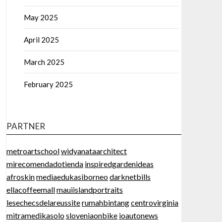
May 2025
April 2025
March 2025
February 2025
PARTNER
metroartschool
widyanataarchitect
mirecomendadotienda
inspiredgardenideas
afroskin
mediaedukasiborneo
darknetbills
ellacoffeemall
mauiislandportraits
lesechecsdelareussite
rumahbintang
centrovirginia
mitramedikasolo
sloveniaonbike
ioautonews