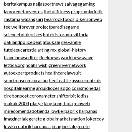
beritakampus
naijasportnews
salvagegaming
lamorenetaeventos
thefullfitness
programlarindir
rastama
walangsari
bearrockfoods
bikersonweb
feelwellforever
projectparadisegame
sciencebookprizes
hotelristorantevittoria
oaklandpolicebeat
atxukale
ilesvanille
tutelaeucarestia
arting.mx
global-history
travelnewseditor
fleeknews
worldnewswave
lettica.org
noahs wish
greenrivernetwork
autoexpertproducts
healthcarelawsuit
sportmuseumcuracao
beef cattle
assurecontrols
hospitalnearme
arquidiocesisdgo
coinsmonedas
cirebonpost
coronameter
shiftorbit
icdiss
makalu2004
platye
kingkong bola
minweb
mirecomendadotienda
lowkerpabrik
harpanas
imaginerlalegerete
globalmarketsnation
jokercoy
lowkerpabrik
harpanas
imaginerlalegerete