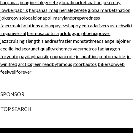
harpanas
imaginerlalegerete
globalmarketsnation
jokercoy
lowkerpabrik
harpanas
imaginerlalegerete
globalmarketsnation
jokercoy
solocalcionapoli
marylandpreparedness
fajerrmaidsolutions
alipanpay
ezshappy
entradarivers
ustechwiki
imguniversal
hermosacultura
arlologgin
phoenixpower
jazzcruising
slangthis
andreafrazier
monstathreads
angeliajoiner
cecilielind
seorunet
qualityrehomes
vacumetros
fadiaragon
foryouto
paydayloansilr
coupancode
joshuaflinn
conformable-jp
winifred
arcticgreen
readbyfamous
itcort.autos
bikersonweb
feelwellforever
SPONSOR
TOP SEARCH