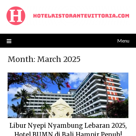
Skip
to
content
Menu
Month:
March 2025
Libur Nyepi Nyambung Lebaran 2025,
Hotel BUMN di Bali Hampir Penuh!