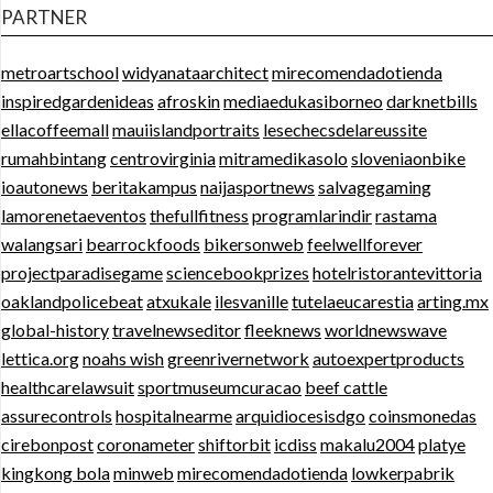
PARTNER
metroartschool
widyanataarchitect
mirecomendadotienda
inspiredgardenideas
afroskin
mediaedukasiborneo
darknetbills
ellacoffeemall
mauiislandportraits
lesechecsdelareussite
rumahbintang
centrovirginia
mitramedikasolo
sloveniaonbike
ioautonews
beritakampus
naijasportnews
salvagegaming
lamorenetaeventos
thefullfitness
programlarindir
rastama
walangsari
bearrockfoods
bikersonweb
feelwellforever
projectparadisegame
sciencebookprizes
hotelristorantevittoria
oaklandpolicebeat
atxukale
ilesvanille
tutelaeucarestia
arting.mx
global-history
travelnewseditor
fleeknews
worldnewswave
lettica.org
noahs wish
greenrivernetwork
autoexpertproducts
healthcarelawsuit
sportmuseumcuracao
beef cattle
assurecontrols
hospitalnearme
arquidiocesisdgo
coinsmonedas
cirebonpost
coronameter
shiftorbit
icdiss
makalu2004
platye
kingkong bola
minweb
mirecomendadotienda
lowkerpabrik