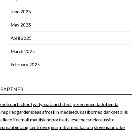
June 2025
May 2025
April 2025
March 2025
February 2025
PARTNER
metroartschool
widyanataarchitect
mirecomendadotienda
inspiredgardenideas
afroskin
mediaedukasiborneo
darknetbills
ellacoffeemall
mauiislandportraits
lesechecsdelareussite
rumahbintang
centrovirginia
mitramedikasolo
sloveniaonbike