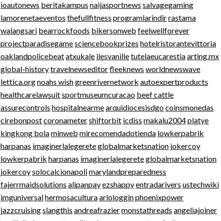
ioautonews
beritakampus
naijasportnews
salvagegaming
lamorenetaeventos
thefullfitness
programlarindir
rastama
walangsari
bearrockfoods
bikersonweb
feelwellforever
projectparadisegame
sciencebookprizes
hotelristorantevittoria
oaklandpolicebeat
atxukale
ilesvanille
tutelaeucarestia
arting.mx
global-history
travelnewseditor
fleeknews
worldnewswave
lettica.org
noahs wish
greenrivernetwork
autoexpertproducts
healthcarelawsuit
sportmuseumcuracao
beef cattle
assurecontrols
hospitalnearme
arquidiocesisdgo
coinsmonedas
cirebonpost
coronameter
shiftorbit
icdiss
makalu2004
platye
kingkong bola
minweb
mirecomendadotienda
lowkerpabrik
harpanas
imaginerlalegerete
globalmarketsnation
jokercoy
lowkerpabrik
harpanas
imaginerlalegerete
globalmarketsnation
jokercoy
solocalcionapoli
marylandpreparedness
fajerrmaidsolutions
alipanpay
ezshappy
entradarivers
ustechwiki
imguniversal
hermosacultura
arlologgin
phoenixpower
jazzcruising
slangthis
andreafrazier
monstathreads
angeliajoiner