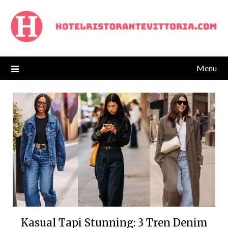
Skip
to
content
Menu
Kasual Tapi Stunning: 3 Tren Denim