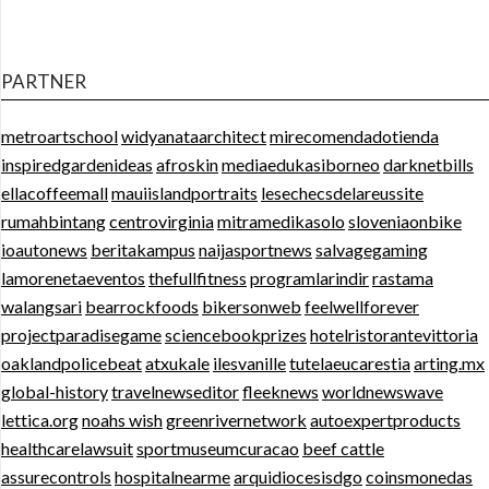
PARTNER
metroartschool
widyanataarchitect
mirecomendadotienda
inspiredgardenideas
afroskin
mediaedukasiborneo
darknetbills
ellacoffeemall
mauiislandportraits
lesechecsdelareussite
rumahbintang
centrovirginia
mitramedikasolo
sloveniaonbike
ioautonews
beritakampus
naijasportnews
salvagegaming
lamorenetaeventos
thefullfitness
programlarindir
rastama
walangsari
bearrockfoods
bikersonweb
feelwellforever
projectparadisegame
sciencebookprizes
hotelristorantevittoria
oaklandpolicebeat
atxukale
ilesvanille
tutelaeucarestia
arting.mx
global-history
travelnewseditor
fleeknews
worldnewswave
lettica.org
noahs wish
greenrivernetwork
autoexpertproducts
healthcarelawsuit
sportmuseumcuracao
beef cattle
assurecontrols
hospitalnearme
arquidiocesisdgo
coinsmonedas