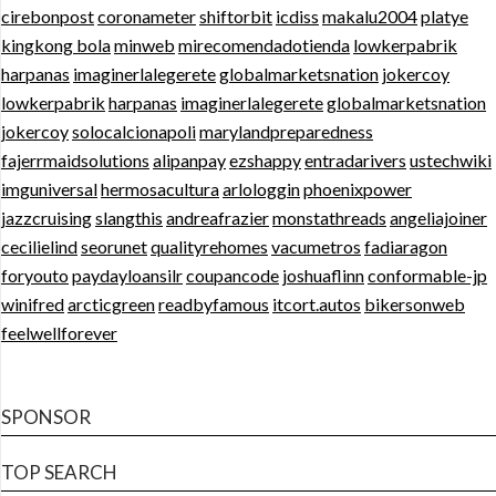
cirebonpost
coronameter
shiftorbit
icdiss
makalu2004
platye
kingkong bola
minweb
mirecomendadotienda
lowkerpabrik
harpanas
imaginerlalegerete
globalmarketsnation
jokercoy
lowkerpabrik
harpanas
imaginerlalegerete
globalmarketsnation
jokercoy
solocalcionapoli
marylandpreparedness
fajerrmaidsolutions
alipanpay
ezshappy
entradarivers
ustechwiki
imguniversal
hermosacultura
arlologgin
phoenixpower
jazzcruising
slangthis
andreafrazier
monstathreads
angeliajoiner
cecilielind
seorunet
qualityrehomes
vacumetros
fadiaragon
foryouto
paydayloansilr
coupancode
joshuaflinn
conformable-jp
winifred
arcticgreen
readbyfamous
itcort.autos
bikersonweb
feelwellforever
SPONSOR
TOP SEARCH