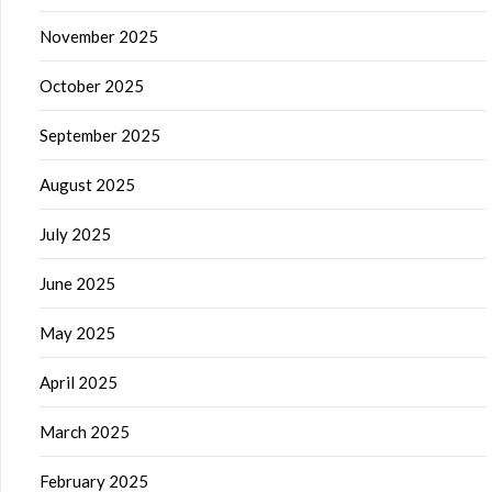
November 2025
October 2025
September 2025
August 2025
July 2025
June 2025
May 2025
April 2025
March 2025
February 2025