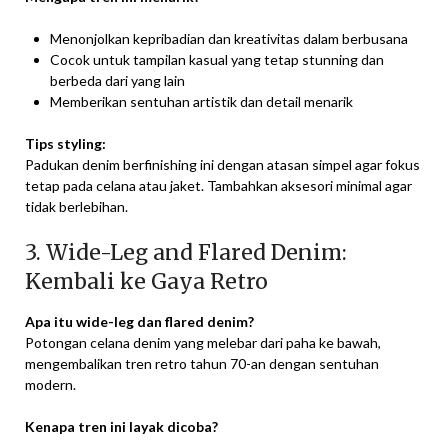
Menonjolkan kepribadian dan kreativitas dalam berbusana
Cocok untuk tampilan kasual yang tetap stunning dan
berbeda dari yang lain
Memberikan sentuhan artistik dan detail menarik
Tips styling:
Padukan denim berfinishing ini dengan atasan simpel agar fokus
tetap pada celana atau jaket. Tambahkan aksesori minimal agar
tidak berlebihan.
3. Wide-Leg and Flared Denim:
Kembali ke Gaya Retro
Apa itu wide-leg dan flared denim?
Potongan celana denim yang melebar dari paha ke bawah,
mengembalikan tren retro tahun 70-an dengan sentuhan
modern.
Kenapa tren ini layak dicoba?