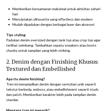
Memberikan kenyamanan maksimal untuk aktivitas sehari-
hari
Menciptakan silhouette yang effortless dan modern
Mudah dipadukan dengan berbagai layer dan aksesori
Tips styling:
Padukan denim oversized dengan tank top atau crop top agar
terlihat seimbang. Tambahkan sepatu sneakers atau boots
chunky untuk tampilan yang lebih striking.
2. Denim dengan Finishing Khusus:
Textured dan Embellished
Apa itu denim finishing?
Tren ini menampilkan denim dengan sentuhan unik seperti
tekstur berbeda, emboss, atau embellishment seperti studs
dan patch. Memberikan karakter lebih pada tampilan denim
standar.
Mengapa tren ini menarik?