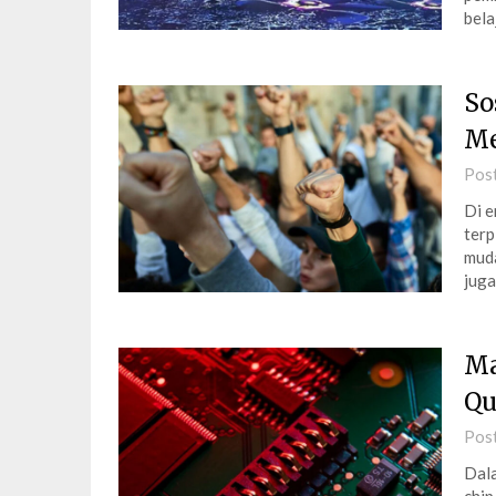
bela
So
Me
Pos
Di e
terp
muda
juga
Ma
Qu
Pos
Dala