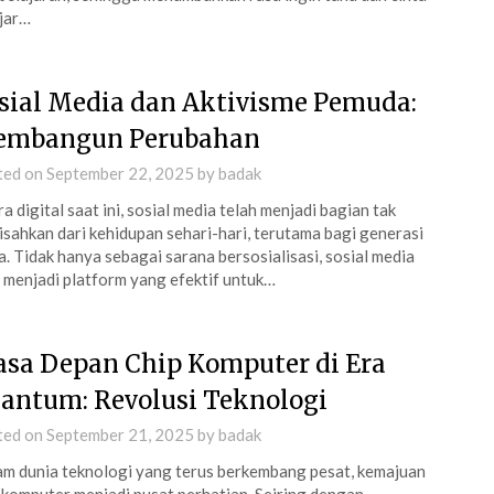
jar…
sial Media dan Aktivisme Pemuda:
mbangun Perubahan
ted on
September 22, 2025
by
badak
ra digital saat ini, sosial media telah menjadi bagian tak
isahkan dari kehidupan sehari-hari, terutama bagi generasi
. Tidak hanya sebagai sarana bersosialisasi, sosial media
 menjadi platform yang efektif untuk…
sa Depan Chip Komputer di Era
antum: Revolusi Teknologi
ted on
September 21, 2025
by
badak
m dunia teknologi yang terus berkembang pesat, kemajuan