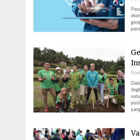
Pasa
ekon
geop
pasa
Ge
In
Pos
Dala
ling
satu
posi
yan
Va