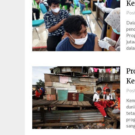
Ke
Pos
Dala
penc
Prog
juta
dal
Pr
Ke
Pos
Kemi
duni
teta
prog
san