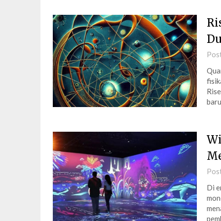
Ri
Du
Pos
Quan
fisi
Rise
baru
Wi
Me
Pos
Di e
mono
men
pemb