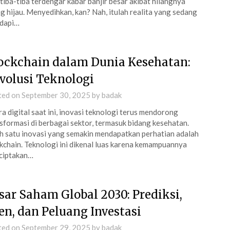
 tiba-tiba terdengar kabar banjir besar akibat hilangnya
g hijau. Menyedihkan, kan? Nah, itulah realita yang sedang
adapi…
ockchain dalam Dunia Kesehatan:
volusi Teknologi
ted on
September 30, 2025
by
badak
ra digital saat ini, inovasi teknologi terus mendorong
sformasi di berbagai sektor, termasuk bidang kesehatan.
h satu inovasi yang semakin mendapatkan perhatian adalah
kchain. Teknologi ini dikenal luas karena kemampuannya
ciptakan…
sar Saham Global 2030: Prediksi,
en, dan Peluang Investasi
ted on
September 29, 2025
by
badak