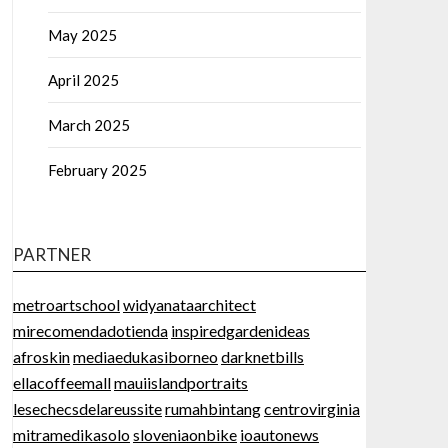
May 2025
April 2025
March 2025
February 2025
PARTNER
metroartschool
widyanataarchitect
mirecomendadotienda
inspiredgardenideas
afroskin
mediaedukasiborneo
darknetbills
ellacoffeemall
mauiislandportraits
lesechecsdelareussite
rumahbintang
centrovirginia
mitramedikasolo
sloveniaonbike
ioautonews