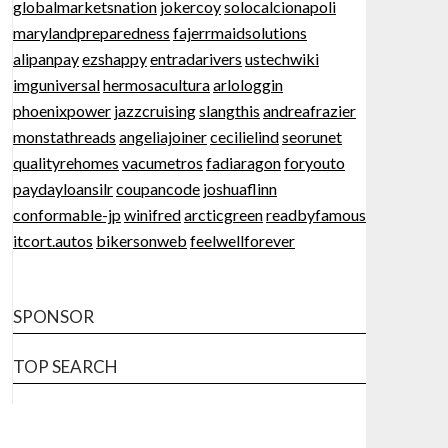
globalmarketsnation
jokercoy
solocalcionapoli
marylandpreparedness
fajerrmaidsolutions
alipanpay
ezshappy
entradarivers
ustechwiki
imguniversal
hermosacultura
arlologgin
phoenixpower
jazzcruising
slangthis
andreafrazier
monstathreads
angeliajoiner
cecilielind
seorunet
qualityrehomes
vacumetros
fadiaragon
foryouto
paydayloansilr
coupancode
joshuaflinn
conformable-jp
winifred
arcticgreen
readbyfamous
itcort.autos
bikersonweb
feelwellforever
SPONSOR
TOP SEARCH