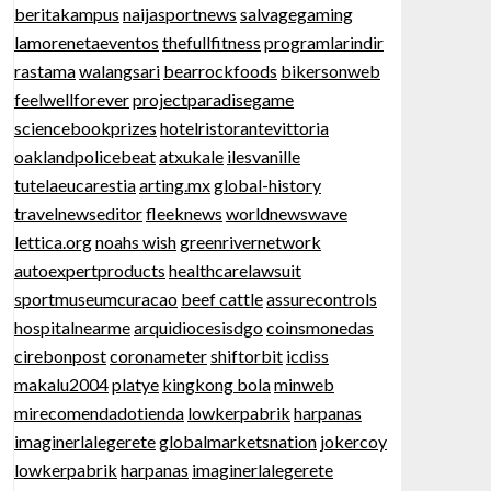
beritakampus
naijasportnews
salvagegaming
lamorenetaeventos
thefullfitness
programlarindir
rastama
walangsari
bearrockfoods
bikersonweb
feelwellforever
projectparadisegame
sciencebookprizes
hotelristorantevittoria
oaklandpolicebeat
atxukale
ilesvanille
tutelaeucarestia
arting.mx
global-history
travelnewseditor
fleeknews
worldnewswave
lettica.org
noahs wish
greenrivernetwork
autoexpertproducts
healthcarelawsuit
sportmuseumcuracao
beef cattle
assurecontrols
hospitalnearme
arquidiocesisdgo
coinsmonedas
cirebonpost
coronameter
shiftorbit
icdiss
makalu2004
platye
kingkong bola
minweb
mirecomendadotienda
lowkerpabrik
harpanas
imaginerlalegerete
globalmarketsnation
jokercoy
lowkerpabrik
harpanas
imaginerlalegerete