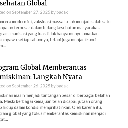
sehatan Global
ted on
September 27, 2025
by
badak
m era modern ini, vaksinasi massal telah menjadi salah satu
apaian terbesar dalam bidang kesehatan masyarakat.
ram imunisasi yang luas tidak hanya menyelamatkan
an nyawa setiap tahunnya, tetapi juga menjadi kunci
am…
ogram Global Memberantas
miskinan: Langkah Nyata
ted on
September 26, 2025
by
badak
skinan masih menjadi tantangan besar di berbagai belahan
a. Meski berbagai kemajuan telah dicapai, jutaan orang
p hidup dalam kondisi memprihatinkan. Oleh karena itu,
ram global yang fokus memberantas kemiskinan menjadi
gat…