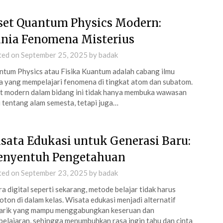
set Quantum Physics Modern:
nia Fenomena Misterius
ted on
September 25, 2025
by
badak
tum Physics atau Fisika Kuantum adalah cabang ilmu
ka yang mempelajari fenomena di tingkat atom dan subatom.
t modern dalam bidang ini tidak hanya membuka wawasan
 tentang alam semesta, tetapi juga…
sata Edukasi untuk Generasi Baru:
nyentuh Pengetahuan
ted on
September 23, 2025
by
badak
ra digital seperti sekarang, metode belajar tidak harus
ton di dalam kelas. Wisata edukasi menjadi alternatif
arik yang mampu menggabungkan keseruan dan
elajaran, sehingga menumbuhkan rasa ingin tahu dan cinta