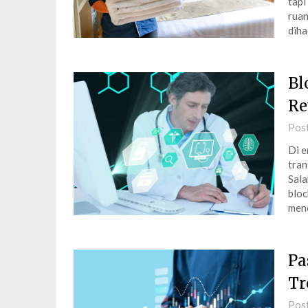
tapi
ruan
dih
Bl
Re
Pos
Di e
tran
Sala
bloc
men
Pa
Tr
Pos