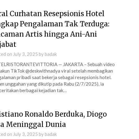
ral Curhatan Resepsionis Hotel
gkap Pengalaman Tak Terduga:
caman Artis hingga Ani-Ani
jabat
ted on
July 3, 2025
by
badak
ELRISTORANTEVITTORIA — JAKARTA – Sebuah video
 akun TikTok @deskwithnadya viral setelah membagikan
alaman pribadi saat bekerja sebagai resepsionis hotel.
m unggahan yang dikutip pada Rabu (2/7/2025), ia
eritakan berbagai kejadian tak…
istiano Ronaldo Berduka, Diogo
ta Meninggal Dunia
ted on
July 3, 2025
by
badak