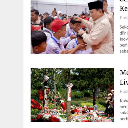
Ke
Pos
Seko
diin
inov
peme
seba
Me
Li
Pos
Kaba
meng
sala
perh