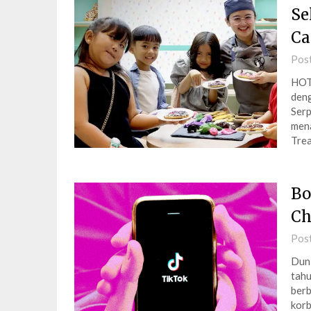
Se
Ca
Pos
HOT
deng
Serp
mena
Trea
Bo
Ch
Pos
Duni
tahu
berb
korb