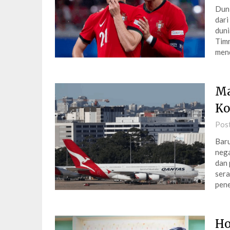
Duni
dari
duni
Timn
men
Ma
Ko
Pos
Baru
nega
dan 
sera
pene
Ho