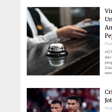
Vi
Un
An
Pe
Pos
HOT
dari
peng
Dala
menc
Cr
Jo
Pos