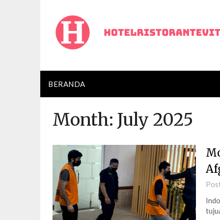
Skip
to
content
BERANDA
Month:
July 2025
Mo
Af
Pos
Indo
tuju