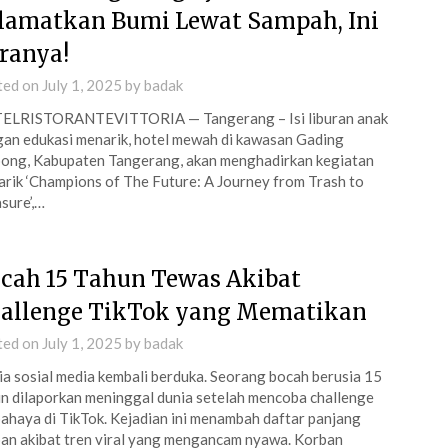
lamatkan Bumi Lewat Sampah, Ini
ranya!
ted on
July 1, 2025
by
badak
ELRISTORANTEVITTORIA — Tangerang – Isi liburan anak
an edukasi menarik, hotel mewah di kawasan Gading
ong, Kabupaten Tangerang, akan menghadirkan kegiatan
rik ‘Champions of The Future: A Journey from Trash to
sure’,…
cah 15 Tahun Tewas Akibat
allenge TikTok yang Mematikan
ted on
July 1, 2025
by
badak
a sosial media kembali berduka. Seorang bocah berusia 15
n dilaporkan meninggal dunia setelah mencoba challenge
ahaya di TikTok. Kejadian ini menambah daftar panjang
an akibat tren viral yang mengancam nyawa. Korban