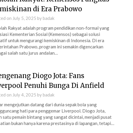
miskinan di Era Prabowo
ted on
July 5, 2025
by
badak
lah Rakyat adalah program pendidikan non-formal yang
isiasi Kementerian Sosial (Kemensos) sebagai solusi
atif untuk mengurangi kemiskinan di Indonesia. Di era
rintahan Prabowo, program ini semakin digencarkan
gai salah satu jurus andalan…
ngenang Diogo Jota: Fans
verpool Penuhi Bunga Di Anfield
ted on
July 4, 2025
by
badak
r mengejutkan datang dari dunia sepak bola yang
guncang hati para penggemar Liverpool. Diogo Jota,
h satu pemain bintang yang sangat dicintai, menjadi pusat
atian bukan hanya karena prestasinya di lapangan, tetapi…