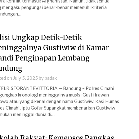
ra konflik, termasuk Afghanistan. Namun, tidak semua
 mengaku pengungsi benar-benar memenuhi kriteria
lindungan…
lisi Ungkap Detik-Detik
ninggalnya Gustiwiw di Kamar
ndi Penginapan Lembang
ndung
ted on
July 5, 2025
by
badak
ELRISTORANTEVITTORIA — Bandung – Polres Cimahi
ungkap kronologi meninggalnya musisi Gusti Irawan
wo atau yang dikenal dengan nama Gustiwiw. Kasi Humas
es Cimahi, Iptu Gofur Supangkat membenarkan Gustiwiw
mukan meninggal dunia di…
kolah Rakyat: Kemensos Pangkas