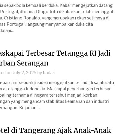
a sepak bola kembali berduka. Kabar mengejutkan datang
 Portugal, di mana Diogo Jota dikabarkan telah meninggal
a. Cristiano Ronaldo, yang merupakan rekan setimnya di
as Portugal, langsung menyampaikan duka cita
dalam…
skapai Terbesar Tetangga RI Jadi
rban Serangan
ted on
July 2, 2025
by
badak
-baru ini, sebuah insiden mengejutkan terjadi di salah satu
ra tetangga Indonesia. Maskapai penerbangan terbesar
paling ternama di negara tersebut menjadi korban
ngan yang mengancam stabilitas keamanan dan industri
rbangan. Kejadian…
tel di Tangerang Ajak Anak-Anak