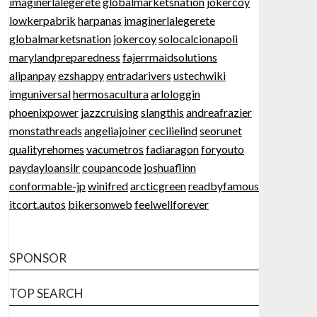
imaginerlalegerete
globalmarketsnation
jokercoy
lowkerpabrik
harpanas
imaginerlalegerete
globalmarketsnation
jokercoy
solocalcionapoli
marylandpreparedness
fajerrmaidsolutions
alipanpay
ezshappy
entradarivers
ustechwiki
imguniversal
hermosacultura
arlologgin
phoenixpower
jazzcruising
slangthis
andreafrazier
monstathreads
angeliajoiner
cecilielind
seorunet
qualityrehomes
vacumetros
fadiaragon
foryouto
paydayloansilr
coupancode
joshuaflinn
conformable-jp
winifred
arcticgreen
readbyfamous
itcort.autos
bikersonweb
feelwellforever
SPONSOR
TOP SEARCH