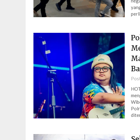
nega
yang
per
Po
Me
Ma
Ba
Pos
HOT
meng
Wibo
Polr
dite
Se