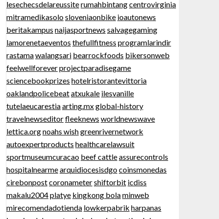
lesechecsdelareussite
rumahbintang
centrovirginia
mitramedikasolo
sloveniaonbike
ioautonews
beritakampus
naijasportnews
salvagegaming
lamorenetaeventos
thefullfitness
programlarindir
rastama
walangsari
bearrockfoods
bikersonweb
feelwellforever
projectparadisegame
sciencebookprizes
hotelristorantevittoria
oaklandpolicebeat
atxukale
ilesvanille
tutelaeucarestia
arting.mx
global-history
travelnewseditor
fleeknews
worldnewswave
lettica.org
noahs wish
greenrivernetwork
autoexpertproducts
healthcarelawsuit
sportmuseumcuracao
beef cattle
assurecontrols
hospitalnearme
arquidiocesisdgo
coinsmonedas
cirebonpost
coronameter
shiftorbit
icdiss
makalu2004
platye
kingkong bola
minweb
mirecomendadotienda
lowkerpabrik
harpanas