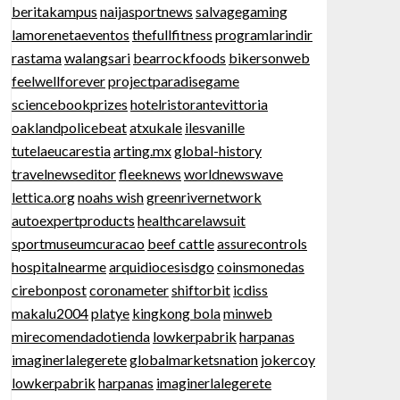
beritakampus
naijasportnews
salvagegaming
lamorenetaeventos
thefullfitness
programlarindir
rastama
walangsari
bearrockfoods
bikersonweb
feelwellforever
projectparadisegame
sciencebookprizes
hotelristorantevittoria
oaklandpolicebeat
atxukale
ilesvanille
tutelaeucarestia
arting.mx
global-history
travelnewseditor
fleeknews
worldnewswave
lettica.org
noahs wish
greenrivernetwork
autoexpertproducts
healthcarelawsuit
sportmuseumcuracao
beef cattle
assurecontrols
hospitalnearme
arquidiocesisdgo
coinsmonedas
cirebonpost
coronameter
shiftorbit
icdiss
makalu2004
platye
kingkong bola
minweb
mirecomendadotienda
lowkerpabrik
harpanas
imaginerlalegerete
globalmarketsnation
jokercoy
lowkerpabrik
harpanas
imaginerlalegerete