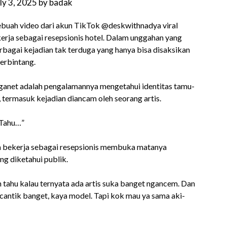
ly 3, 2025
by
badak
uah video dari akun TikTok @deskwithnadya viral
rja sebagai resepsionis hotel. Dalam unggahan yang
rbagai kejadian tak terduga yang hanya bisa disaksikan
berbintang.
ganet adalah pengalamannya mengetahui identitas tamu-
, termasuk kejadian diancam oleh seorang artis.
 Tahu…”
 bekerja sebagai resepsionis membuka matanya
ang diketahui publik.
n tahu kalau ternyata ada artis suka banget ngancem. Dan
 cantik banget, kaya model. Tapi kok mau ya sama aki-