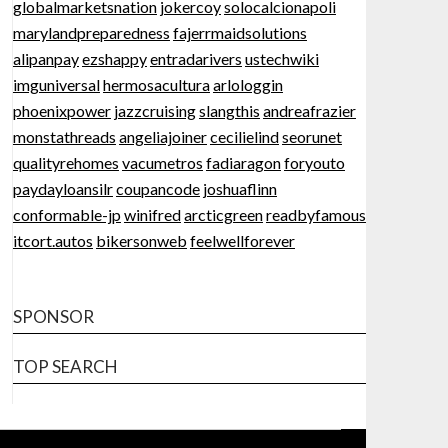
globalmarketsnation
jokercoy
solocalcionapoli
marylandpreparedness
fajerrmaidsolutions
alipanpay
ezshappy
entradarivers
ustechwiki
imguniversal
hermosacultura
arlologgin
phoenixpower
jazzcruising
slangthis
andreafrazier
monstathreads
angeliajoiner
cecilielind
seorunet
qualityrehomes
vacumetros
fadiaragon
foryouto
paydayloansilr
coupancode
joshuaflinn
conformable-jp
winifred
arcticgreen
readbyfamous
itcort.autos
bikersonweb
feelwellforever
SPONSOR
TOP SEARCH