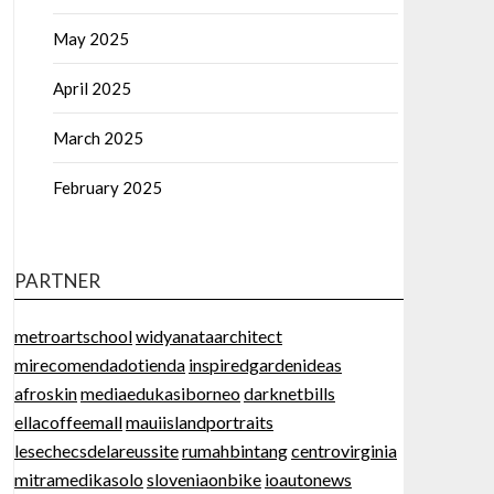
May 2025
April 2025
March 2025
February 2025
PARTNER
metroartschool
widyanataarchitect
mirecomendadotienda
inspiredgardenideas
afroskin
mediaedukasiborneo
darknetbills
ellacoffeemall
mauiislandportraits
lesechecsdelareussite
rumahbintang
centrovirginia
mitramedikasolo
sloveniaonbike
ioautonews