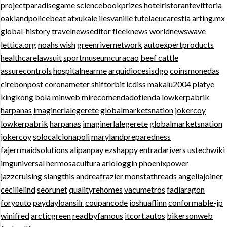
projectparadisegame
sciencebookprizes
hotelristorantevittoria
oaklandpolicebeat
atxukale
ilesvanille
tutelaeucarestia
arting.mx
global-history
travelnewseditor
fleeknews
worldnewswave
lettica.org
noahs wish
greenrivernetwork
autoexpertproducts
healthcarelawsuit
sportmuseumcuracao
beef cattle
assurecontrols
hospitalnearme
arquidiocesisdgo
coinsmonedas
cirebonpost
coronameter
shiftorbit
icdiss
makalu2004
platye
kingkong bola
minweb
mirecomendadotienda
lowkerpabrik
harpanas
imaginerlalegerete
globalmarketsnation
jokercoy
lowkerpabrik
harpanas
imaginerlalegerete
globalmarketsnation
jokercoy
solocalcionapoli
marylandpreparedness
fajerrmaidsolutions
alipanpay
ezshappy
entradarivers
ustechwiki
imguniversal
hermosacultura
arlologgin
phoenixpower
jazzcruising
slangthis
andreafrazier
monstathreads
angeliajoiner
cecilielind
seorunet
qualityrehomes
vacumetros
fadiaragon
foryouto
paydayloansilr
coupancode
joshuaflinn
conformable-jp
winifred
arcticgreen
readbyfamous
itcort.autos
bikersonweb