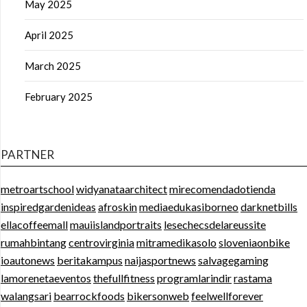
May 2025
April 2025
March 2025
February 2025
PARTNER
metroartschool
widyanataarchitect
mirecomendadotienda
inspiredgardenideas
afroskin
mediaedukasiborneo
darknetbills
ellacoffeemall
mauiislandportraits
lesechecsdelareussite
rumahbintang
centrovirginia
mitramedikasolo
sloveniaonbike
ioautonews
beritakampus
naijasportnews
salvagegaming
lamorenetaeventos
thefullfitness
programlarindir
rastama
walangsari
bearrockfoods
bikersonweb
feelwellforever