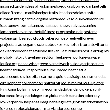
inspiredgardenideas
afroskin
mediaedukasiborneo
darknetbills
ellacoffeemall
mauiislandportraits
lesechecsdelareussite
rumahbintang
centrovirginia
mitramedikasolo
sloveniaonbike
ioautonews
beritakampus
naijasportnews
salvagegaming
lamorenetaeventos
thefullfitness
programlarindir
rastama
walangsari
bearrockfoods
bikersonweb
feelwellforever
projectparadisegame
sciencebookprizes
hotelristorantevittoria
oaklandpolicebeat
atxukale
ilesvanille
tutelaeucarestia
arting.mx
global-history
travelnewseditor
fleeknews
worldnewswave
lettica.org
noahs wish
greenrivernetwork
autoexpertproducts
healthcarelawsuit
sportmuseumcuracao
beef cattle
assurecontrols
hospitalnearme
arquidiocesisdgo
coinsmonedas
cirebonpost
coronameter
shiftorbit
icdiss
makalu2004
platye
kingkong bola
minweb
mirecomendadotienda
lowkerpabrik
harpanas
imaginerlalegerete
globalmarketsnation
jokercoy
lowkerpabrik
harpanas
imaginerlalegerete
globalmarketsnation
jokercoy
solocalcionapoli
marylandpreparedness