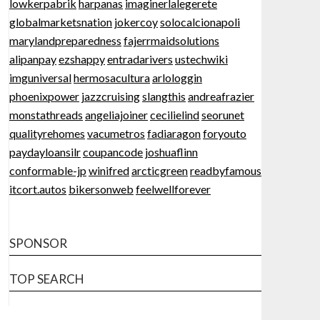
lowkerpabrik
harpanas
imaginerlalegerete
globalmarketsnation
jokercoy
solocalcionapoli
marylandpreparedness
fajerrmaidsolutions
alipanpay
ezshappy
entradarivers
ustechwiki
imguniversal
hermosacultura
arlologgin
phoenixpower
jazzcruising
slangthis
andreafrazier
monstathreads
angeliajoiner
cecilielind
seorunet
qualityrehomes
vacumetros
fadiaragon
foryouto
paydayloansilr
coupancode
joshuaflinn
conformable-jp
winifred
arcticgreen
readbyfamous
itcort.autos
bikersonweb
feelwellforever
SPONSOR
TOP SEARCH