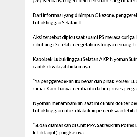
(26). Keduanya digerebek oleh suami sang dokter d
Dari informasi yang dihimpun Okezone, penggereb
Lubuklinggau Selatan ll.
Aksi tersebut dipicu saat suami PS merasa curiga l
dihubungi. Setelah mengetahui istrinya memang be
Kapolsek Lubuklinggau Selatan AKP Nyoman Sut
cantik di wilayah hukumnya.
“Ya penggerebekan itu benar dan pihak Polsek Lub
ramai. Kami hanya membantu dalam proses pengam
Nyoman menambahkan, saat ini oknum dokter bes
Lubuklinggau untuk dilakukan pemeriksaan lebih l
“Sudah diamankan di Unit PPA Satreskrim Polres L
lebih lanjut,” pungkasnya.