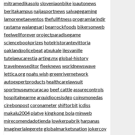
mitramedikasolo
sloveniaonbike
ioautonews
beritakampus
naijasportnews
salvagegaming
lamorenetaeventos
thefullfitness
programlarindir
rastama
walangsari
bearrockfoods
bikersonweb
feelwellforever
projectparadisegame
sciencebookprizes
hotelristorantevittoria
oaklandpolicebeat
atxukale
ilesvanille
tutelaeucarestia
arting.mx
global-history
travelnewseditor
fleeknews
worldnewswave
lettica.org
noahs wish
greenrivernetwork
autoexpertproducts
healthcarelawsuit
sportmuseumcuracao
beef cattle
assurecontrols
hospitalnearme
arquidiocesisdgo
coinsmonedas
cirebonpost
coronameter
shiftorbit
icdiss
makalu2004
platye
kingkong bola
minweb
mirecomendadotienda
lowkerpabrik
harpanas
imaginerlalegerete
globalmarketsnation
jokercoy