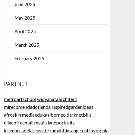
June 2025
May 2025
April 2025
March 2025
February 2025
PARTNER
metroartschool
widyanataarchitect
mirecomendadotienda
inspiredgardenideas
afroskin
mediaedukasiborneo
darknetbills
ellacoffeemall
mauiislandportraits
lesechecsdelareussite
rumahbintang
centrovirginia