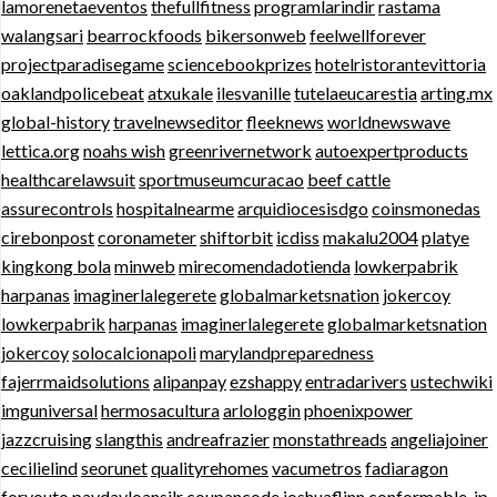
lamorenetaeventos
thefullfitness
programlarindir
rastama
walangsari
bearrockfoods
bikersonweb
feelwellforever
projectparadisegame
sciencebookprizes
hotelristorantevittoria
oaklandpolicebeat
atxukale
ilesvanille
tutelaeucarestia
arting.mx
global-history
travelnewseditor
fleeknews
worldnewswave
lettica.org
noahs wish
greenrivernetwork
autoexpertproducts
healthcarelawsuit
sportmuseumcuracao
beef cattle
assurecontrols
hospitalnearme
arquidiocesisdgo
coinsmonedas
cirebonpost
coronameter
shiftorbit
icdiss
makalu2004
platye
kingkong bola
minweb
mirecomendadotienda
lowkerpabrik
harpanas
imaginerlalegerete
globalmarketsnation
jokercoy
lowkerpabrik
harpanas
imaginerlalegerete
globalmarketsnation
jokercoy
solocalcionapoli
marylandpreparedness
fajerrmaidsolutions
alipanpay
ezshappy
entradarivers
ustechwiki
imguniversal
hermosacultura
arlologgin
phoenixpower
jazzcruising
slangthis
andreafrazier
monstathreads
angeliajoiner
cecilielind
seorunet
qualityrehomes
vacumetros
fadiaragon
foryouto
paydayloansilr
coupancode
joshuaflinn
conformable-jp