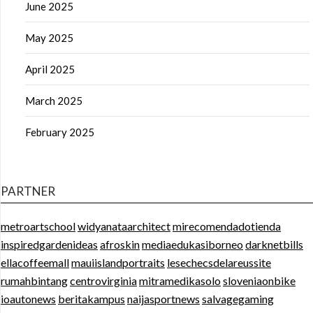
June 2025
May 2025
April 2025
March 2025
February 2025
PARTNER
metroartschool
widyanataarchitect
mirecomendadotienda
inspiredgardenideas
afroskin
mediaedukasiborneo
darknetbills
ellacoffeemall
mauiislandportraits
lesechecsdelareussite
rumahbintang
centrovirginia
mitramedikasolo
sloveniaonbike
ioautonews
beritakampus
naijasportnews
salvagegaming