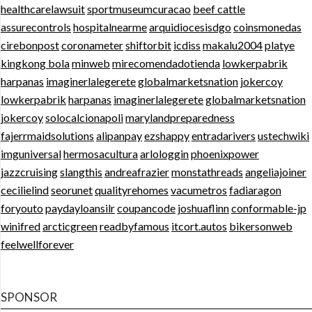
healthcarelawsuit
sportmuseumcuracao
beef cattle
assurecontrols
hospitalnearme
arquidiocesisdgo
coinsmonedas
cirebonpost
coronameter
shiftorbit
icdiss
makalu2004
platye
kingkong bola
minweb
mirecomendadotienda
lowkerpabrik
harpanas
imaginerlalegerete
globalmarketsnation
jokercoy
lowkerpabrik
harpanas
imaginerlalegerete
globalmarketsnation
jokercoy
solocalcionapoli
marylandpreparedness
fajerrmaidsolutions
alipanpay
ezshappy
entradarivers
ustechwiki
imguniversal
hermosacultura
arlologgin
phoenixpower
jazzcruising
slangthis
andreafrazier
monstathreads
angeliajoiner
cecilielind
seorunet
qualityrehomes
vacumetros
fadiaragon
foryouto
paydayloansilr
coupancode
joshuaflinn
conformable-jp
winifred
arcticgreen
readbyfamous
itcort.autos
bikersonweb
feelwellforever
SPONSOR