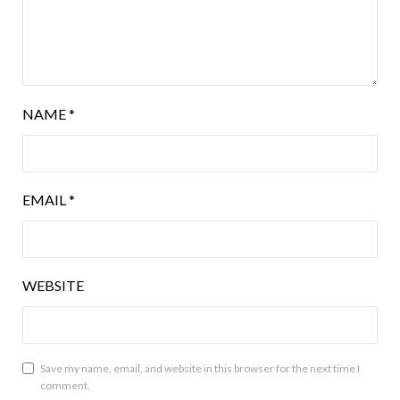
NAME
*
EMAIL
*
WEBSITE
Save my name, email, and website in this browser for the next time I
comment.