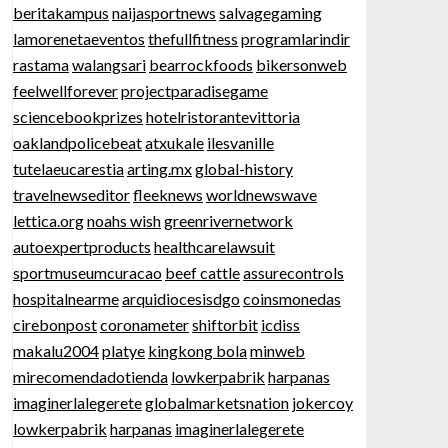
beritakampus
naijasportnews
salvagegaming
lamorenetaeventos
thefullfitness
programlarindir
rastama
walangsari
bearrockfoods
bikersonweb
feelwellforever
projectparadisegame
sciencebookprizes
hotelristorantevittoria
oaklandpolicebeat
atxukale
ilesvanille
tutelaeucarestia
arting.mx
global-history
travelnewseditor
fleeknews
worldnewswave
lettica.org
noahs wish
greenrivernetwork
autoexpertproducts
healthcarelawsuit
sportmuseumcuracao
beef cattle
assurecontrols
hospitalnearme
arquidiocesisdgo
coinsmonedas
cirebonpost
coronameter
shiftorbit
icdiss
makalu2004
platye
kingkong bola
minweb
mirecomendadotienda
lowkerpabrik
harpanas
imaginerlalegerete
globalmarketsnation
jokercoy
lowkerpabrik
harpanas
imaginerlalegerete