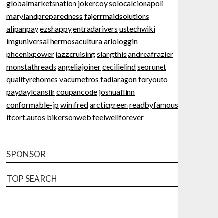
globalmarketsnation
jokercoy
solocalcionapoli
marylandpreparedness
fajerrmaidsolutions
alipanpay
ezshappy
entradarivers
ustechwiki
imguniversal
hermosacultura
arlologgin
phoenixpower
jazzcruising
slangthis
andreafrazier
monstathreads
angeliajoiner
cecilielind
seorunet
qualityrehomes
vacumetros
fadiaragon
foryouto
paydayloansilr
coupancode
joshuaflinn
conformable-jp
winifred
arcticgreen
readbyfamous
itcort.autos
bikersonweb
feelwellforever
SPONSOR
TOP SEARCH