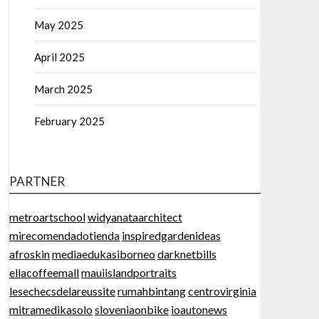
May 2025
April 2025
March 2025
February 2025
PARTNER
metroartschool
widyanataarchitect
mirecomendadotienda
inspiredgardenideas
afroskin
mediaedukasiborneo
darknetbills
ellacoffeemall
mauiislandportraits
lesechecsdelareussite
rumahbintang
centrovirginia
mitramedikasolo
sloveniaonbike
ioautonews