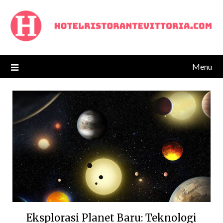
Skip
to
content
Menu
Eksplorasi Planet Baru: Teknologi