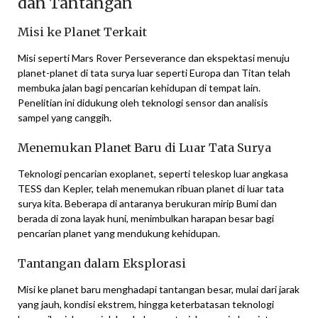
dan Tantangan
Misi ke Planet Terkait
Misi seperti Mars Rover Perseverance dan ekspektasi menuju
planet-planet di tata surya luar seperti Europa dan Titan telah
membuka jalan bagi pencarian kehidupan di tempat lain.
Penelitian ini didukung oleh teknologi sensor dan analisis
sampel yang canggih.
Menemukan Planet Baru di Luar Tata Surya
Teknologi pencarian exoplanet, seperti teleskop luar angkasa
TESS dan Kepler, telah menemukan ribuan planet di luar tata
surya kita. Beberapa di antaranya berukuran mirip Bumi dan
berada di zona layak huni, menimbulkan harapan besar bagi
pencarian planet yang mendukung kehidupan.
Tantangan dalam Eksplorasi
Misi ke planet baru menghadapi tantangan besar, mulai dari jarak
yang jauh, kondisi ekstrem, hingga keterbatasan teknologi