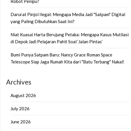
Robot Penipu?
Darurat Pinjol Ilegal: Mengapa Media Jadi "Satpam" Digital
yang Paling Dibutuhkan Saat Ini?
Niat Kuasai Harta Berujung Petaka: Mengapa Kasus Mutilasi
di Depok Jadi Pelajaran Pahit Soal ‘Jalan Pintas’
Bumi Punya Satpam Baru: Nancy Grace Roman Space
Telescope Siap Jaga Rumah Kita dari "Batu Terbang" Nakal!
Archives
August 2026
July 2026
June 2026