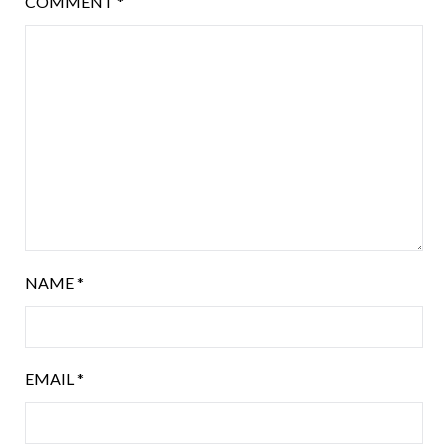
COMMENT
*
NAME
*
EMAIL
*