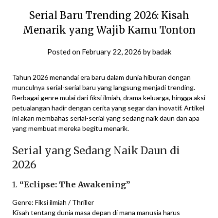
Serial Baru Trending 2026: Kisah
Menarik yang Wajib Kamu Tonton
Posted on
February 22, 2026
by
badak
Tahun 2026 menandai era baru dalam dunia hiburan dengan
munculnya serial-serial baru yang langsung menjadi trending.
Berbagai genre mulai dari fiksi ilmiah, drama keluarga, hingga aksi
petualangan hadir dengan cerita yang segar dan inovatif. Artikel
ini akan membahas serial-serial yang sedang naik daun dan apa
yang membuat mereka begitu menarik.
Serial yang Sedang Naik Daun di
2026
1.
“Eclipse: The Awakening”
Genre: Fiksi ilmiah / Thriller
Kisah tentang dunia masa depan di mana manusia harus