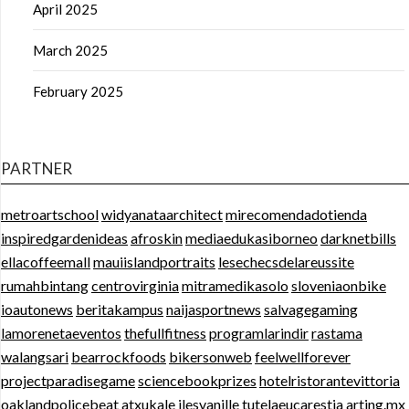
April 2025
March 2025
February 2025
PARTNER
metroartschool
widyanataarchitect
mirecomendadotienda
inspiredgardenideas
afroskin
mediaedukasiborneo
darknetbills
ellacoffeemall
mauiislandportraits
lesechecsdelareussite
rumahbintang
centrovirginia
mitramedikasolo
sloveniaonbike
ioautonews
beritakampus
naijasportnews
salvagegaming
lamorenetaeventos
thefullfitness
programlarindir
rastama
walangsari
bearrockfoods
bikersonweb
feelwellforever
projectparadisegame
sciencebookprizes
hotelristorantevittoria
oaklandpolicebeat
atxukale
ilesvanille
tutelaeucarestia
arting.mx