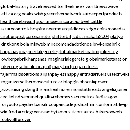
global-history
travelnewseditor
fleeknews
worldnewswave
lettica.org
noahs wish
greenrivernetwork
autoexpertproducts
healthcarelawsuit
sportmuseumcuracao
beef cattle
assurecontrols
hospitalnearme
arquidiocesisdgo
coinsmonedas
cirebonpost
coronameter
shiftorbit
icdiss
makalu2004
platye
kingkong bola
minweb
mirecomendadotienda
lowkerpabrik
harpanas
imaginerlalegerete
globalmarketsnation
jokercoy
lowkerpabrik
harpanas
imaginerlalegerete
globalmarketsnation
jokercoy
solocalcionapoli
marylandpreparedness
fajerrmaidsolutions
alipanpay
ezshappy
entradarivers
ustechwiki
imguniversal
hermosacultura
arlologgin
phoenixpower
jazzcruising
slangthis
andreafrazier
monstathreads
angeliajoiner
cecilielind
seorunet
qualityrehomes
vacumetros
fadiaragon
foryouto
paydayloansilr
coupancode
joshuaflinn
conformable-jp
winifred
arcticgreen
readbyfamous
itcort.autos
bikersonweb
feelwellforever