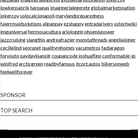
lowkerpabrik
harpanas
imaginerlalegerete
globalmarketsnation
jokercoy
solocalcionapoli
marylandpreparedness
fajerrmaidsolutions
alipanpay
ezshappy
entradarivers
ustechwiki
imguniversal
hermosacultura
arlologgin
phoenixpower
jazzcruising
slangthis
andreafrazier
monstathreads
angeliajoiner
cecilielind
seorunet
qualityrehomes
vacumetros
fadiaragon
foryouto
paydayloansilr
coupancode
joshuaflinn
conformable-jp
winifred
arcticgreen
readbyfamous
itcort.autos
bikersonweb
feelwellforever
SPONSOR
TOP SEARCH