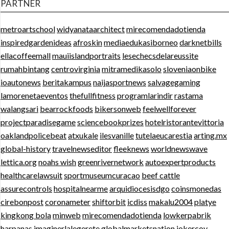
PARTNER
metroartschool
widyanataarchitect
mirecomendadotienda
inspiredgardenideas
afroskin
mediaedukasiborneo
darknetbills
ellacoffeemall
mauiislandportraits
lesechecsdelareussite
rumahbintang
centrovirginia
mitramedikasolo
sloveniaonbike
ioautonews
beritakampus
naijasportnews
salvagegaming
lamorenetaeventos
thefullfitness
programlarindir
rastama
walangsari
bearrockfoods
bikersonweb
feelwellforever
projectparadisegame
sciencebookprizes
hotelristorantevittoria
oaklandpolicebeat
atxukale
ilesvanille
tutelaeucarestia
arting.mx
global-history
travelnewseditor
fleeknews
worldnewswave
lettica.org
noahs wish
greenrivernetwork
autoexpertproducts
healthcarelawsuit
sportmuseumcuracao
beef cattle
assurecontrols
hospitalnearme
arquidiocesisdgo
coinsmonedas
cirebonpost
coronameter
shiftorbit
icdiss
makalu2004
platye
kingkong bola
minweb
mirecomendadotienda
lowkerpabrik
harpanas
imaginerlalegerete
globalmarketsnation
jokercoy