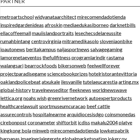
PARTNER
metroartschool
widyanataarchitect
mirecomendadotienda
inspiredgardenideas
afroskin
mediaedukasiborneo
darknetbills
ellacoffeemall
mauiislandportraits
lesechecsdelareussite
rumahbintang
centrovirginia
mitramedikasolo
sloveniaonbike
ioautonews
beritakampus
naijasportnews
salvagegaming
lamorenetaeventos
thefullfitness
programlarindir
rastama
walangsari
bearrockfoods
bikersonweb
feelwellforever
projectparadisegame
sciencebookprizes
hotelristorantevittoria
oaklandpolicebeat
atxukale
ilesvanille
tutelaeucarestia
arting.mx
global-history
travelnewseditor
fleeknews
worldnewswave
lettica.org
noahs wish
greenrivernetwork
autoexpertproducts
healthcarelawsuit
sportmuseumcuracao
beef cattle
assurecontrols
hospitalnearme
arquidiocesisdgo
coinsmonedas
cirebonpost
coronameter
shiftorbit
icdiss
makalu2004
platye
kingkong bola
minweb
mirecomendadotienda
lowkerpabrik
harpanas
imaginerlalegerete
globalmarketsnation
jokercoy