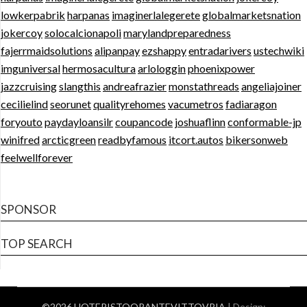
lowkerpabrik
harpanas
imaginerlalegerete
globalmarketsnation
jokercoy
solocalcionapoli
marylandpreparedness
fajerrmaidsolutions
alipanpay
ezshappy
entradarivers
ustechwiki
imguniversal
hermosacultura
arlologgin
phoenixpower
jazzcruising
slangthis
andreafrazier
monstathreads
angeliajoiner
cecilielind
seorunet
qualityrehomes
vacumetros
fadiaragon
foryouto
paydayloansilr
coupancode
joshuaflinn
conformable-jp
winifred
arcticgreen
readbyfamous
itcort.autos
bikersonweb
feelwellforever
SPONSOR
TOP SEARCH
©2026 HOTERISTOORANTEVITTOVRIA
| Design: