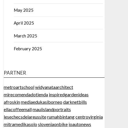
May 2025
April 2025
March 2025
February 2025
PARTNER
metroartschool
widyanataarchitect
mirecomendadotienda
inspiredgardenideas
afroskin
mediaedukasiborneo
darknetbills
ellacoffeemall
mauiislandportraits
lesechecsdelareussite
rumahbintang
centrovirginia
mitramedikasolo
sloveniaonbike
ioautonews