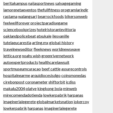
beritakampus
naijasportnews
salvagegaming
lamorenetaeventos
thefullfitness
programlarindir
rastama
walangsari
bearrockfoods
bikersonweb
feelwellforever
projectparadisegame
sciencebookprizes
hotelristorantevittoria
oaklandpolicebeat
atxukale
ilesvanille
tutelaeucarestia
arting.mx
global-history
travelnewseditor
fleeknews
worldnewswave
lettica.org
noahs wish
greenrivernetwork
autoexpertproducts
healthcarelawsuit
sportmuseumcuracao
beef cattle
assurecontrols
hospitalnearme
arquidiocesisdgo
coinsmonedas
cirebonpost
coronameter
shiftorbit
icdiss
makalu2004
platye
kingkong bola
minweb
mirecomendadotienda
lowkerpabrik
harpanas
imaginerlalegerete
globalmarketsnation
jokercoy
lowkerpabrik
harpanas
imaginerlalegerete