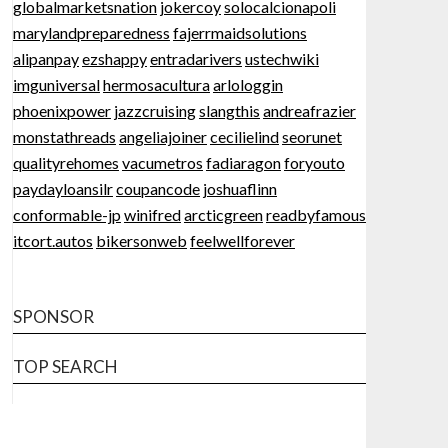
globalmarketsnation
jokercoy
solocalcionapoli
marylandpreparedness
fajerrmaidsolutions
alipanpay
ezshappy
entradarivers
ustechwiki
imguniversal
hermosacultura
arlologgin
phoenixpower
jazzcruising
slangthis
andreafrazier
monstathreads
angeliajoiner
cecilielind
seorunet
qualityrehomes
vacumetros
fadiaragon
foryouto
paydayloansilr
coupancode
joshuaflinn
conformable-jp
winifred
arcticgreen
readbyfamous
itcort.autos
bikersonweb
feelwellforever
SPONSOR
TOP SEARCH