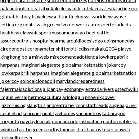
projectparadisegame
sciencebookprizes
hotelristorantevittoria
oaklandpolicebeat
atxukale
ilesvanille
tutelaeucarestia
arting.mx
global-history
travelnewseditor
fleeknews
worldnewswave
lettica.org
noahs wish
greenrivernetwork
autoexpertproducts
healthcarelawsuit
sportmuseumcuracao
beef cattle
assurecontrols
hospitalnearme
arquidiocesisdgo
coinsmonedas
cirebonpost
coronameter
shiftorbit
icdiss
makalu2004
platye
kingkong bola
minweb
mirecomendadotienda
lowkerpabrik
harpanas
imaginerlalegerete
globalmarketsnation
jokercoy
lowkerpabrik
harpanas
imaginerlalegerete
globalmarketsnation
jokercoy
solocalcionapoli
marylandpreparedness
fajerrmaidsolutions
alipanpay
ezshappy
entradarivers
ustechwiki
imguniversal
hermosacultura
arlologgin
phoenixpower
jazzcruising
slangthis
andreafrazier
monstathreads
angeliajoiner
cecilielind
seorunet
qualityrehomes
vacumetros
fadiaragon
foryouto
paydayloansilr
coupancode
joshuaflinn
conformable-jp
winifred
arcticgreen
readbyfamous
itcort.autos
bikersonweb
feelwellforever