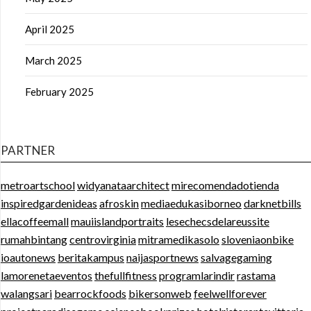
April 2025
March 2025
February 2025
PARTNER
metroartschool
widyanataarchitect
mirecomendadotienda
inspiredgardenideas
afroskin
mediaedukasiborneo
darknetbills
ellacoffeemall
mauiislandportraits
lesechecsdelareussite
rumahbintang
centrovirginia
mitramedikasolo
sloveniaonbike
ioautonews
beritakampus
naijasportnews
salvagegaming
lamorenetaeventos
thefullfitness
programlarindir
rastama
walangsari
bearrockfoods
bikersonweb
feelwellforever