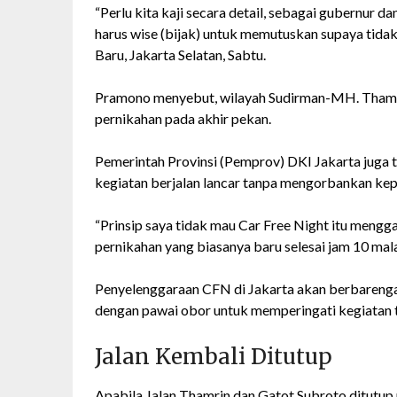
“Perlu kita kaji secara detail, sebagai gubernur d
harus wise (bijak) untuk memutuskan supaya tida
Baru, Jakarta Selatan, Sabtu.
Pramono menyebut, wilayah Sudirman-MH. Thamrin
pernikahan pada akhir pekan.
Pemerintah Provinsi (Pemprov) DKI Jakarta juga
kegiatan berjalan lancar tanpa mengorbankan kepe
“Prinsip saya tidak mau Car Free Night itu meng
pernikahan yang biasanya baru selesai jam 10 ma
Penyelenggaraan CFN di Jakarta akan berbarenga
dengan pawai obor untuk memperingati kegiatan 
Jalan Kembali Ditutup
Apabila Jalan Thamrin dan Gatot Subroto ditutu