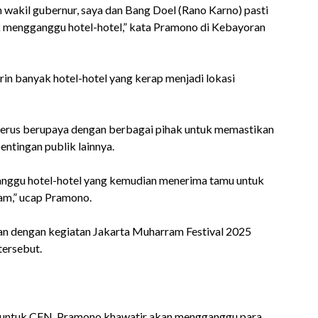
an wakil gubernur, saya dan Bang Doel (Rano Karno) pasti
k mengganggu hotel-hotel,” kata Pramono di Kebayoran
 banyak hotel-hotel yang kerap menjadi lokasi
 terus berupaya dengan berbagai pihak untuk memastikan
ntingan publik lainnya.
ganggu hotel-hotel yang kemudian menerima tamu untuk
lam,” ucap Pramono.
n dengan kegiatan Jakarta Muharram Festival 2025
tersebut.
p untuk CFN, Pramono khawatir akan mengganggu para