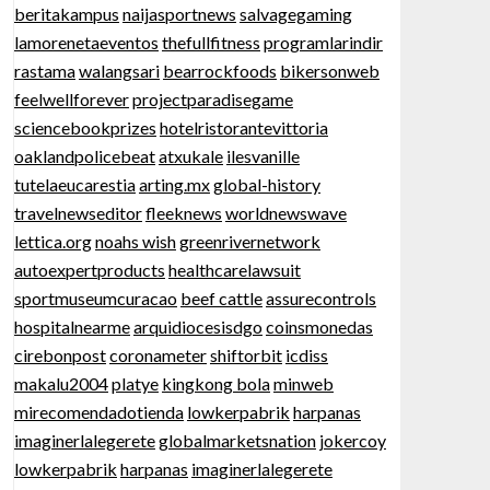
beritakampus
naijasportnews
salvagegaming
lamorenetaeventos
thefullfitness
programlarindir
rastama
walangsari
bearrockfoods
bikersonweb
feelwellforever
projectparadisegame
sciencebookprizes
hotelristorantevittoria
oaklandpolicebeat
atxukale
ilesvanille
tutelaeucarestia
arting.mx
global-history
travelnewseditor
fleeknews
worldnewswave
lettica.org
noahs wish
greenrivernetwork
autoexpertproducts
healthcarelawsuit
sportmuseumcuracao
beef cattle
assurecontrols
hospitalnearme
arquidiocesisdgo
coinsmonedas
cirebonpost
coronameter
shiftorbit
icdiss
makalu2004
platye
kingkong bola
minweb
mirecomendadotienda
lowkerpabrik
harpanas
imaginerlalegerete
globalmarketsnation
jokercoy
lowkerpabrik
harpanas
imaginerlalegerete