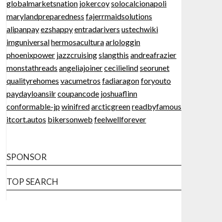
globalmarketsnation
jokercoy
solocalcionapoli
marylandpreparedness
fajerrmaidsolutions
alipanpay
ezshappy
entradarivers
ustechwiki
imguniversal
hermosacultura
arlologgin
phoenixpower
jazzcruising
slangthis
andreafrazier
monstathreads
angeliajoiner
cecilielind
seorunet
qualityrehomes
vacumetros
fadiaragon
foryouto
paydayloansilr
coupancode
joshuaflinn
conformable-jp
winifred
arcticgreen
readbyfamous
itcort.autos
bikersonweb
feelwellforever
SPONSOR
TOP SEARCH