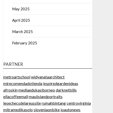
May 2025
April 2025
March 2025
February 2025
PARTNER
metroartschool
widyanataarchitect
mirecomendadotienda
inspiredgardenideas
afroskin
mediaedukasiborneo
darknetbills
ellacoffeemall
mauiislandportraits
lesechecsdelareussite
rumahbintang
centrovirginia
mitramedikasolo
sloveniaonbike
ioautonews