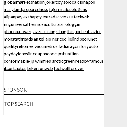
globalmarketsnation
jokercoy
solocalcionapoli
marylandpreparedness
fajerrmaidsolutions
alipanpay
ezshappy
entradarivers
ustechwiki
imguniversal
hermosacultura
arlologgin
phoenixpower
jazzcruising
slangthis
andreafrazier
monstathreads
angeliajoiner
cecilielind
seorunet
qualityrehomes
vacumetros
fadiaragon
foryouto
paydayloansilr
coupancode
joshuaflinn
conformable-jp
winifred
arcticgreen
readbyfamous
itcort.autos
bikersonweb
feelwellforever
SPONSOR
TOP SEARCH