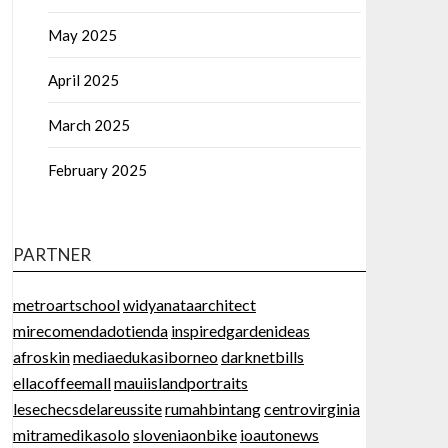
May 2025
April 2025
March 2025
February 2025
PARTNER
metroartschool
widyanataarchitect
mirecomendadotienda
inspiredgardenideas
afroskin
mediaedukasiborneo
darknetbills
ellacoffeemall
mauiislandportraits
lesechecsdelareussite
rumahbintang
centrovirginia
mitramedikasolo
sloveniaonbike
ioautonews