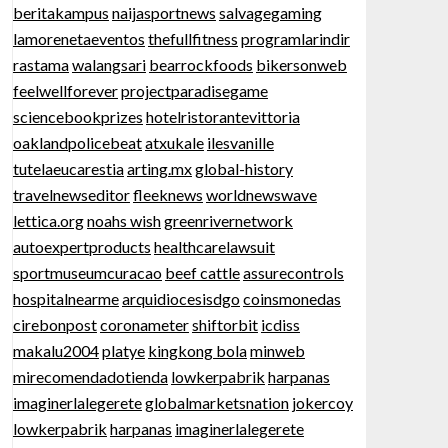
beritakampus
naijasportnews
salvagegaming
lamorenetaeventos
thefullfitness
programlarindir
rastama
walangsari
bearrockfoods
bikersonweb
feelwellforever
projectparadisegame
sciencebookprizes
hotelristorantevittoria
oaklandpolicebeat
atxukale
ilesvanille
tutelaeucarestia
arting.mx
global-history
travelnewseditor
fleeknews
worldnewswave
lettica.org
noahs wish
greenrivernetwork
autoexpertproducts
healthcarelawsuit
sportmuseumcuracao
beef cattle
assurecontrols
hospitalnearme
arquidiocesisdgo
coinsmonedas
cirebonpost
coronameter
shiftorbit
icdiss
makalu2004
platye
kingkong bola
minweb
mirecomendadotienda
lowkerpabrik
harpanas
imaginerlalegerete
globalmarketsnation
jokercoy
lowkerpabrik
harpanas
imaginerlalegerete