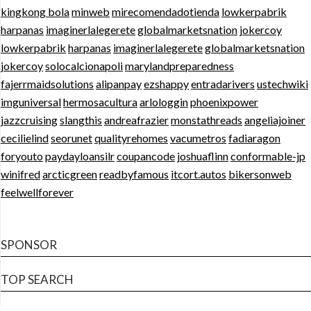
kingkong bola
minweb
mirecomendadotienda
lowkerpabrik
harpanas
imaginerlalegerete
globalmarketsnation
jokercoy
lowkerpabrik
harpanas
imaginerlalegerete
globalmarketsnation
jokercoy
solocalcionapoli
marylandpreparedness
fajerrmaidsolutions
alipanpay
ezshappy
entradarivers
ustechwiki
imguniversal
hermosacultura
arlologgin
phoenixpower
jazzcruising
slangthis
andreafrazier
monstathreads
angeliajoiner
cecilielind
seorunet
qualityrehomes
vacumetros
fadiaragon
foryouto
paydayloansilr
coupancode
joshuaflinn
conformable-jp
winifred
arcticgreen
readbyfamous
itcort.autos
bikersonweb
feelwellforever
SPONSOR
TOP SEARCH