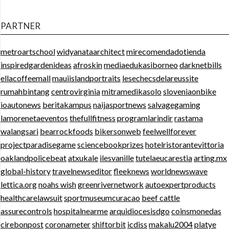
PARTNER
metroartschool
widyanataarchitect
mirecomendadotienda
inspiredgardenideas
afroskin
mediaedukasiborneo
darknetbills
ellacoffeemall
mauiislandportraits
lesechecsdelareussite
rumahbintang
centrovirginia
mitramedikasolo
sloveniaonbike
ioautonews
beritakampus
naijasportnews
salvagegaming
lamorenetaeventos
thefullfitness
programlarindir
rastama
walangsari
bearrockfoods
bikersonweb
feelwellforever
projectparadisegame
sciencebookprizes
hotelristorantevittoria
oaklandpolicebeat
atxukale
ilesvanille
tutelaeucarestia
arting.mx
global-history
travelnewseditor
fleeknews
worldnewswave
lettica.org
noahs wish
greenrivernetwork
autoexpertproducts
healthcarelawsuit
sportmuseumcuracao
beef cattle
assurecontrols
hospitalnearme
arquidiocesisdgo
coinsmonedas
cirebonpost
coronameter
shiftorbit
icdiss
makalu2004
platye