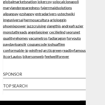
globalmarketsnation
jokercoy
solocalcionapoli
marylandpreparedness
fajerrmaidsolutions
alipanpay
ezshappy
entradarivers
ustechwiki
imguniversal
hermosacultura
arlologgin
phoenixpower
jazzcruising
slangthis
andreafrazier
monstathreads
angeliajoiner
cecilielind
seorunet
qualityrehomes
vacumetros
fadiaragon
foryouto
paydayloansilr
coupancode
joshuaflinn
conformable-jp
winifred
arcticgreen
readbyfamous
itcort.autos
bikersonweb
feelwellforever
SPONSOR
TOP SEARCH