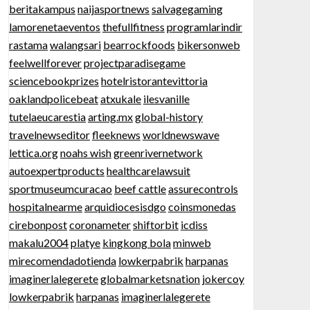
beritakampus
naijasportnews
salvagegaming
lamorenetaeventos
thefullfitness
programlarindir
rastama
walangsari
bearrockfoods
bikersonweb
feelwellforever
projectparadisegame
sciencebookprizes
hotelristorantevittoria
oaklandpolicebeat
atxukale
ilesvanille
tutelaeucarestia
arting.mx
global-history
travelnewseditor
fleeknews
worldnewswave
lettica.org
noahs wish
greenrivernetwork
autoexpertproducts
healthcarelawsuit
sportmuseumcuracao
beef cattle
assurecontrols
hospitalnearme
arquidiocesisdgo
coinsmonedas
cirebonpost
coronameter
shiftorbit
icdiss
makalu2004
platye
kingkong bola
minweb
mirecomendadotienda
lowkerpabrik
harpanas
imaginerlalegerete
globalmarketsnation
jokercoy
lowkerpabrik
harpanas
imaginerlalegerete