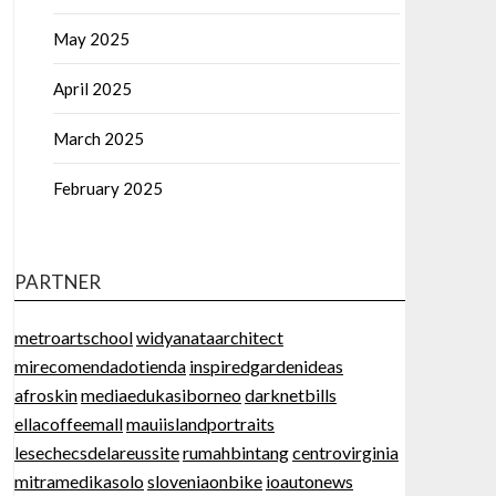
May 2025
April 2025
March 2025
February 2025
PARTNER
metroartschool
widyanataarchitect
mirecomendadotienda
inspiredgardenideas
afroskin
mediaedukasiborneo
darknetbills
ellacoffeemall
mauiislandportraits
lesechecsdelareussite
rumahbintang
centrovirginia
mitramedikasolo
sloveniaonbike
ioautonews