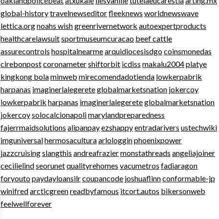
oaklandpolicebeat
atxukale
ilesvanille
tutelaeucarestia
arting.mx
global-history
travelnewseditor
fleeknews
worldnewswave
lettica.org
noahs wish
greenrivernetwork
autoexpertproducts
healthcarelawsuit
sportmuseumcuracao
beef cattle
assurecontrols
hospitalnearme
arquidiocesisdgo
coinsmonedas
cirebonpost
coronameter
shiftorbit
icdiss
makalu2004
platye
kingkong bola
minweb
mirecomendadotienda
lowkerpabrik
harpanas
imaginerlalegerete
globalmarketsnation
jokercoy
lowkerpabrik
harpanas
imaginerlalegerete
globalmarketsnation
jokercoy
solocalcionapoli
marylandpreparedness
fajerrmaidsolutions
alipanpay
ezshappy
entradarivers
ustechwiki
imguniversal
hermosacultura
arlologgin
phoenixpower
jazzcruising
slangthis
andreafrazier
monstathreads
angeliajoiner
cecilielind
seorunet
qualityrehomes
vacumetros
fadiaragon
foryouto
paydayloansilr
coupancode
joshuaflinn
conformable-jp
winifred
arcticgreen
readbyfamous
itcort.autos
bikersonweb
feelwellforever