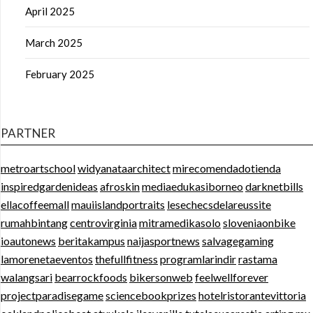
April 2025
March 2025
February 2025
PARTNER
metroartschool
widyanataarchitect
mirecomendadotienda
inspiredgardenideas
afroskin
mediaedukasiborneo
darknetbills
ellacoffeemall
mauiislandportraits
lesechecsdelareussite
rumahbintang
centrovirginia
mitramedikasolo
sloveniaonbike
ioautonews
beritakampus
naijasportnews
salvagegaming
lamorenetaeventos
thefullfitness
programlarindir
rastama
walangsari
bearrockfoods
bikersonweb
feelwellforever
projectparadisegame
sciencebookprizes
hotelristorantevittoria