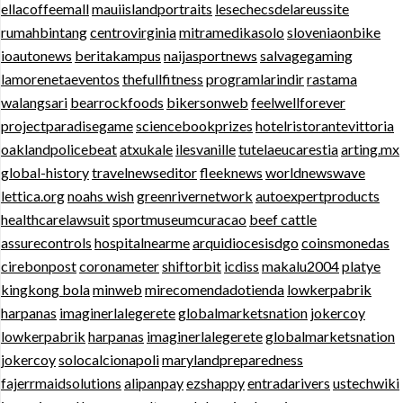
ellacoffeemall
mauiislandportraits
lesechecsdelareussite
rumahbintang
centrovirginia
mitramedikasolo
sloveniaonbike
ioautonews
beritakampus
naijasportnews
salvagegaming
lamorenetaeventos
thefullfitness
programlarindir
rastama
walangsari
bearrockfoods
bikersonweb
feelwellforever
projectparadisegame
sciencebookprizes
hotelristorantevittoria
oaklandpolicebeat
atxukale
ilesvanille
tutelaeucarestia
arting.mx
global-history
travelnewseditor
fleeknews
worldnewswave
lettica.org
noahs wish
greenrivernetwork
autoexpertproducts
healthcarelawsuit
sportmuseumcuracao
beef cattle
assurecontrols
hospitalnearme
arquidiocesisdgo
coinsmonedas
cirebonpost
coronameter
shiftorbit
icdiss
makalu2004
platye
kingkong bola
minweb
mirecomendadotienda
lowkerpabrik
harpanas
imaginerlalegerete
globalmarketsnation
jokercoy
lowkerpabrik
harpanas
imaginerlalegerete
globalmarketsnation
jokercoy
solocalcionapoli
marylandpreparedness
fajerrmaidsolutions
alipanpay
ezshappy
entradarivers
ustechwiki