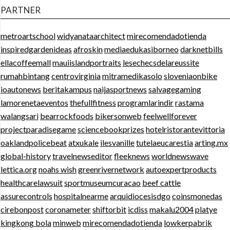
PARTNER
metroartschool
widyanataarchitect
mirecomendadotienda
inspiredgardenideas
afroskin
mediaedukasiborneo
darknetbills
ellacoffeemall
mauiislandportraits
lesechecsdelareussite
rumahbintang
centrovirginia
mitramedikasolo
sloveniaonbike
ioautonews
beritakampus
naijasportnews
salvagegaming
lamorenetaeventos
thefullfitness
programlarindir
rastama
walangsari
bearrockfoods
bikersonweb
feelwellforever
projectparadisegame
sciencebookprizes
hotelristorantevittoria
oaklandpolicebeat
atxukale
ilesvanille
tutelaeucarestia
arting.mx
global-history
travelnewseditor
fleeknews
worldnewswave
lettica.org
noahs wish
greenrivernetwork
autoexpertproducts
healthcarelawsuit
sportmuseumcuracao
beef cattle
assurecontrols
hospitalnearme
arquidiocesisdgo
coinsmonedas
cirebonpost
coronameter
shiftorbit
icdiss
makalu2004
platye
kingkong bola
minweb
mirecomendadotienda
lowkerpabrik