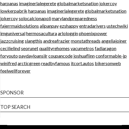
harpanas
imaginerlalegerete
globalmarketsnation
jokercoy
lowkerpabrik
harpanas
imaginerlalegerete
globalmarketsnation
jokercoy
solocalcionapoli
marylandpreparedness
fajerrmaidsolutions
alipanpay
ezshappy
entradarivers
ustechwiki
imguniversal
hermosacultura
arlologgin
phoenixpower
jazzcruising
slangthis
andreafrazier
monstathreads
angeliajoiner
cecilielind
seorunet
qualityrehomes
vacumetros
fadiaragon
foryouto
paydayloansilr
coupancode
joshuaflinn
conformable-jp
winifred
arcticgreen
readbyfamous
itcort.autos
bikersonweb
feelwellforever
SPONSOR
TOP SEARCH