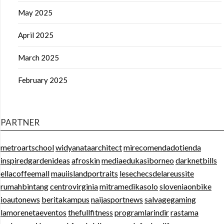
May 2025
April 2025
March 2025
February 2025
PARTNER
metroartschool
widyanataarchitect
mirecomendadotienda
inspiredgardenideas
afroskin
mediaedukasiborneo
darknetbills
ellacoffeemall
mauiislandportraits
lesechecsdelareussite
rumahbintang
centrovirginia
mitramedikasolo
sloveniaonbike
ioautonews
beritakampus
naijasportnews
salvagegaming
lamorenetaeventos
thefullfitness
programlarindir
rastama