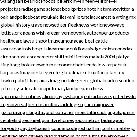
walangsari
bearrockfoods
bikersonweb
feelwellforever
projectparadisegame
sciencebookprizes
hotelristorantevittoria
oaklandpolicebeat
atxukale
ilesvanille
tutelaeucarestia
arting.mx
global-history
travelnewseditor
fleeknews
worldnewswave
lettica.org
noahs wish
greenrivernetwork
autoexpertproducts
healthcarelawsuit
sportmuseumcuracao
beef cattle
assurecontrols
hospitalnearme
arquidiocesisdgo
coinsmonedas
cirebonpost
coronameter
shiftorbit
icdiss
makalu2004
platye
kingkong bola
minweb
mirecomendadotienda
lowkerpabrik
harpanas
imaginerlalegerete
globalmarketsnation
jokercoy
lowkerpabrik
harpanas
imaginerlalegerete
globalmarketsnation
jokercoy
solocalcionapoli
marylandpreparedness
fajerrmaidsolutions
alipanpay
ezshappy
entradarivers
ustechwiki
imguniversal
hermosacultura
arlologgin
phoenixpower
jazzcruising
slangthis
andreafrazier
monstathreads
angeliajoiner
cecilielind
seorunet
qualityrehomes
vacumetros
fadiaragon
foryouto
paydayloansilr
coupancode
joshuaflinn
conformable-jp
winifred
arcticgreen
readbyfamous
itcort.autos
bikersonweb