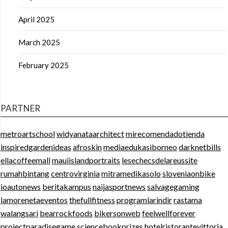
April 2025
March 2025
February 2025
PARTNER
metroartschool
widyanataarchitect
mirecomendadotienda
inspiredgardenideas
afroskin
mediaedukasiborneo
darknetbills
ellacoffeemall
mauiislandportraits
lesechecsdelareussite
rumahbintang
centrovirginia
mitramedikasolo
sloveniaonbike
ioautonews
beritakampus
naijasportnews
salvagegaming
lamorenetaeventos
thefullfitness
programlarindir
rastama
walangsari
bearrockfoods
bikersonweb
feelwellforever
projectparadisegame
sciencebookprizes
hotelristorantevittoria