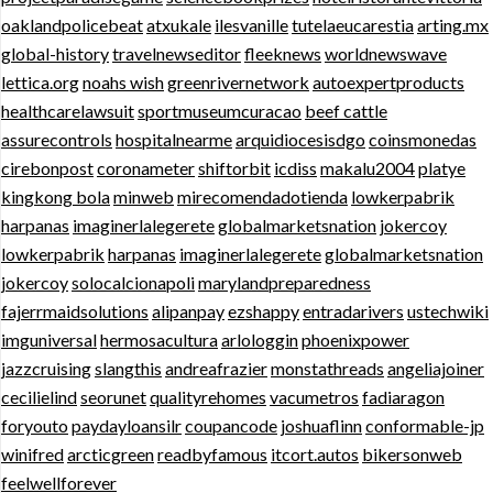
oaklandpolicebeat
atxukale
ilesvanille
tutelaeucarestia
arting.mx
global-history
travelnewseditor
fleeknews
worldnewswave
lettica.org
noahs wish
greenrivernetwork
autoexpertproducts
healthcarelawsuit
sportmuseumcuracao
beef cattle
assurecontrols
hospitalnearme
arquidiocesisdgo
coinsmonedas
cirebonpost
coronameter
shiftorbit
icdiss
makalu2004
platye
kingkong bola
minweb
mirecomendadotienda
lowkerpabrik
harpanas
imaginerlalegerete
globalmarketsnation
jokercoy
lowkerpabrik
harpanas
imaginerlalegerete
globalmarketsnation
jokercoy
solocalcionapoli
marylandpreparedness
fajerrmaidsolutions
alipanpay
ezshappy
entradarivers
ustechwiki
imguniversal
hermosacultura
arlologgin
phoenixpower
jazzcruising
slangthis
andreafrazier
monstathreads
angeliajoiner
cecilielind
seorunet
qualityrehomes
vacumetros
fadiaragon
foryouto
paydayloansilr
coupancode
joshuaflinn
conformable-jp
winifred
arcticgreen
readbyfamous
itcort.autos
bikersonweb
feelwellforever