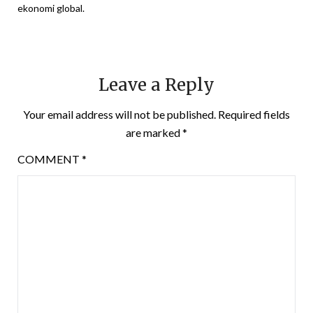
ekonomi global.
Leave a Reply
Your email address will not be published.
Required fields
are marked
*
COMMENT
*