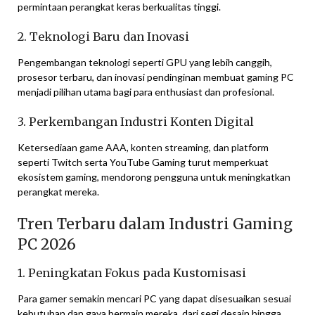
permintaan perangkat keras berkualitas tinggi.
2. Teknologi Baru dan Inovasi
Pengembangan teknologi seperti GPU yang lebih canggih,
prosesor terbaru, dan inovasi pendinginan membuat gaming PC
menjadi pilihan utama bagi para enthusiast dan profesional.
3. Perkembangan Industri Konten Digital
Ketersediaan game AAA, konten streaming, dan platform
seperti Twitch serta YouTube Gaming turut memperkuat
ekosistem gaming, mendorong pengguna untuk meningkatkan
perangkat mereka.
Tren Terbaru dalam Industri Gaming
PC 2026
1. Peningkatan Fokus pada Kustomisasi
Para gamer semakin mencari PC yang dapat disesuaikan sesuai
kebutuhan dan gaya bermain mereka, dari segi desain hingga