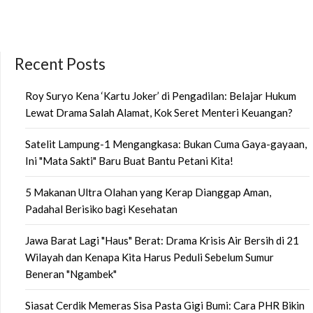
Recent Posts
Roy Suryo Kena ‘Kartu Joker’ di Pengadilan: Belajar Hukum
Lewat Drama Salah Alamat, Kok Seret Menteri Keuangan?
Satelit Lampung-1 Mengangkasa: Bukan Cuma Gaya-gayaan,
Ini "Mata Sakti" Baru Buat Bantu Petani Kita!
5 Makanan Ultra Olahan yang Kerap Dianggap Aman,
Padahal Berisiko bagi Kesehatan
Jawa Barat Lagi "Haus" Berat: Drama Krisis Air Bersih di 21
Wilayah dan Kenapa Kita Harus Peduli Sebelum Sumur
Beneran "Ngambek"
Siasat Cerdik Memeras Sisa Pasta Gigi Bumi: Cara PHR Bikin