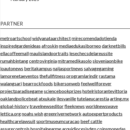
PARTNER
metroartschool
widyanataarchitect
mirecomendadotienda
inspiredgardenideas
afroskin
mediaedukasiborneo
darknetbills
ellacoffeemall
mauiislandportraits
lesechecsdelareussite
rumahbintang
centrovirginia
mitramedikasolo
sloveniaonbike
ioautonews
beritakampus
naijasportnews
salvagegaming
lamorenetaeventos
thefullfitness
programlarindir
rastama
walangsari
bearrockfoods
bikersonweb
feelwellforever
projectparadisegame
sciencebookprizes
hotelristorantevittoria
oaklandpolicebeat
atxukale
ilesvanille
tutelaeucarestia
arting.mx
global-history
travelnewseditor
fleeknews
worldnewswave
lettica.org
noahs wish
greenrivernetwork
autoexpertproducts
healthcarelawsuit
sportmuseumcuracao
beef cattle
assurecontrols
hospitalnearme
arquidiocesisdgo
coinsmonedas