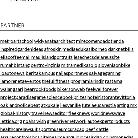
PARTNER
metroartschool
widyanataarchitect
mirecomendadotienda
inspiredgardenideas
afroskin
mediaedukasiborneo
darknetbills
ellacoffeemall
mauiislandportraits
lesechecsdelareussite
rumahbintang
centrovirginia
mitramedikasolo
sloveniaonbike
ioautonews
beritakampus
naijasportnews
salvagegaming
lamorenetaeventos
thefullfitness
programlarindir
rastama
walangsari
bearrockfoods
bikersonweb
feelwellforever
projectparadisegame
sciencebookprizes
hotelristorantevittoria
oaklandpolicebeat
atxukale
ilesvanille
tutelaeucarestia
arting.mx
global-history
travelnewseditor
fleeknews
worldnewswave
lettica.org
noahs wish
greenrivernetwork
autoexpertproducts
healthcarelawsuit
sportmuseumcuracao
beef cattle
assurecontrols
hospitalnearme
arquidiocesisdgo
coinsmonedas