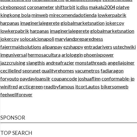
cirebonpost
coronameter
shiftorbit
icdiss
makalu2004
platye
kingkong bola
minweb
mirecomendadotienda
lowkerpabrik
harpanas
imaginerlalegerete
globalmarketsnation
jokercoy
lowkerpabrik
harpanas
imaginerlalegerete
globalmarketsnation
jokercoy
solocalcionapoli
marylandpreparedness
fajerrmaidsolutions
alipanpay
ezshappy
entradarivers
ustechwiki
imguniversal
hermosacultura
arlologgin
phoenixpower
jazzcruising
slangthis
andreafrazier
monstathreads
angeliajoiner
cecilielind
seorunet
qualityrehomes
vacumetros
fadiaragon
foryouto
paydayloansilr
coupancode
joshuaflinn
conformable-jp
winifred
arcticgreen
readbyfamous
itcort.autos
bikersonweb
feelwellforever
SPONSOR
TOP SEARCH