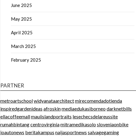
June 2025
May 2025
April 2025
March 2025
February 2025
PARTNER
metroartschool
widyanataarchitect
mirecomendadotienda
inspiredgardenideas
afroskin
mediaedukasiborneo
darknetbills
ellacoffeemall
mauiislandportraits
lesechecsdelareussite
rumahbintang
centrovirginia
mitramedikasolo
sloveniaonbike
ioautonews
beritakampus
naijasportnews
salvagegaming