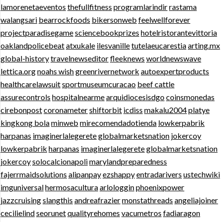
lamorenetaeventos
thefullfitness
programlarindir
rastama
walangsari
bearrockfoods
bikersonweb
feelwellforever
projectparadisegame
sciencebookprizes
hotelristorantevittoria
oaklandpolicebeat
atxukale
ilesvanille
tutelaeucarestia
arting.mx
global-history
travelnewseditor
fleeknews
worldnewswave
lettica.org
noahs wish
greenrivernetwork
autoexpertproducts
healthcarelawsuit
sportmuseumcuracao
beef cattle
assurecontrols
hospitalnearme
arquidiocesisdgo
coinsmonedas
cirebonpost
coronameter
shiftorbit
icdiss
makalu2004
platye
kingkong bola
minweb
mirecomendadotienda
lowkerpabrik
harpanas
imaginerlalegerete
globalmarketsnation
jokercoy
lowkerpabrik
harpanas
imaginerlalegerete
globalmarketsnation
jokercoy
solocalcionapoli
marylandpreparedness
fajerrmaidsolutions
alipanpay
ezshappy
entradarivers
ustechwiki
imguniversal
hermosacultura
arlologgin
phoenixpower
jazzcruising
slangthis
andreafrazier
monstathreads
angeliajoiner
cecilielind
seorunet
qualityrehomes
vacumetros
fadiaragon