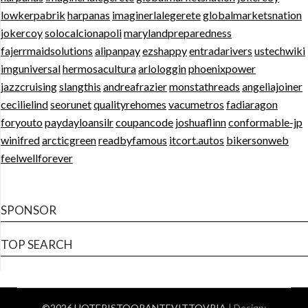
lowkerpabrik
harpanas
imaginerlalegerete
globalmarketsnation
jokercoy
solocalcionapoli
marylandpreparedness
fajerrmaidsolutions
alipanpay
ezshappy
entradarivers
ustechwiki
imguniversal
hermosacultura
arlologgin
phoenixpower
jazzcruising
slangthis
andreafrazier
monstathreads
angeliajoiner
cecilielind
seorunet
qualityrehomes
vacumetros
fadiaragon
foryouto
paydayloansilr
coupancode
joshuaflinn
conformable-jp
winifred
arcticgreen
readbyfamous
itcort.autos
bikersonweb
feelwellforever
SPONSOR
TOP SEARCH
©2026 HOTERISTOORANTEVITTOVRIA
| Design: