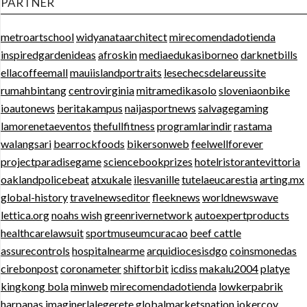
PARTNER
metroartschool
widyanataarchitect
mirecomendadotienda
inspiredgardenideas
afroskin
mediaedukasiborneo
darknetbills
ellacoffeemall
mauiislandportraits
lesechecsdelareussite
rumahbintang
centrovirginia
mitramedikasolo
sloveniaonbike
ioautonews
beritakampus
naijasportnews
salvagegaming
lamorenetaeventos
thefullfitness
programlarindir
rastama
walangsari
bearrockfoods
bikersonweb
feelwellforever
projectparadisegame
sciencebookprizes
hotelristorantevittoria
oaklandpolicebeat
atxukale
ilesvanille
tutelaeucarestia
arting.mx
global-history
travelnewseditor
fleeknews
worldnewswave
lettica.org
noahs wish
greenrivernetwork
autoexpertproducts
healthcarelawsuit
sportmuseumcuracao
beef cattle
assurecontrols
hospitalnearme
arquidiocesisdgo
coinsmonedas
cirebonpost
coronameter
shiftorbit
icdiss
makalu2004
platye
kingkong bola
minweb
mirecomendadotienda
lowkerpabrik
harpanas
imaginerlalegerete
globalmarketsnation
jokercoy