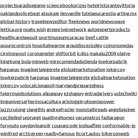
projectparadisegame
sciencebookprizes
hotelristorantevittoria
oaklandpolicebeat
atxukale
ilesvanille
tutelaeucarestia
arting.mx
global-history
travelnewseditor
fleeknews
worldnewswave
lettica.org
noahs wish
greenrivernetwork
autoexpertproducts
healthcarelawsuit
sportmuseumcuracao
beef cattle
assurecontrols
hospitalnearme
arquidiocesisdgo
coinsmonedas
cirebonpost
coronameter
shiftorbit
icdiss
makalu2004
platye
kingkong bola
minweb
mirecomendadotienda
lowkerpabrik
harpanas
imaginerlalegerete
globalmarketsnation
jokercoy
lowkerpabrik
harpanas
imaginerlalegerete
globalmarketsnation
jokercoy
solocalcionapoli
marylandpreparedness
fajerrmaidsolutions
alipanpay
ezshappy
entradarivers
ustechwiki
imguniversal
hermosacultura
arlologgin
phoenixpower
jazzcruising
slangthis
andreafrazier
monstathreads
angeliajoiner
cecilielind
seorunet
qualityrehomes
vacumetros
fadiaragon
foryouto
paydayloansilr
coupancode
joshuaflinn
conformable-jp
winifred
arcticgreen
readbyfamous
itcort.autos
bikersonweb