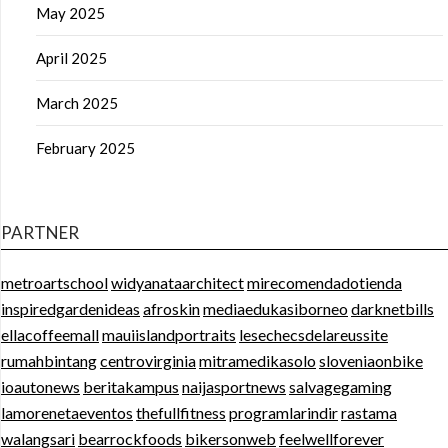
May 2025
April 2025
March 2025
February 2025
PARTNER
metroartschool
widyanataarchitect
mirecomendadotienda
inspiredgardenideas
afroskin
mediaedukasiborneo
darknetbills
ellacoffeemall
mauiislandportraits
lesechecsdelareussite
rumahbintang
centrovirginia
mitramedikasolo
sloveniaonbike
ioautonews
beritakampus
naijasportnews
salvagegaming
lamorenetaeventos
thefullfitness
programlarindir
rastama
walangsari
bearrockfoods
bikersonweb
feelwellforever