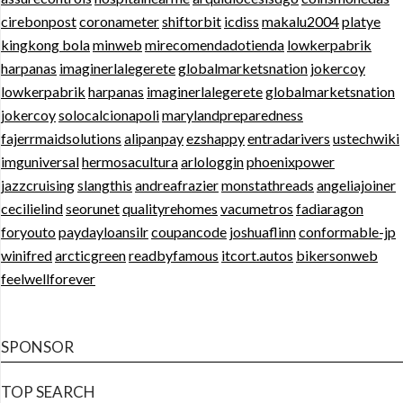
cirebonpost
coronameter
shiftorbit
icdiss
makalu2004
platye
kingkong bola
minweb
mirecomendadotienda
lowkerpabrik
harpanas
imaginerlalegerete
globalmarketsnation
jokercoy
lowkerpabrik
harpanas
imaginerlalegerete
globalmarketsnation
jokercoy
solocalcionapoli
marylandpreparedness
fajerrmaidsolutions
alipanpay
ezshappy
entradarivers
ustechwiki
imguniversal
hermosacultura
arlologgin
phoenixpower
jazzcruising
slangthis
andreafrazier
monstathreads
angeliajoiner
cecilielind
seorunet
qualityrehomes
vacumetros
fadiaragon
foryouto
paydayloansilr
coupancode
joshuaflinn
conformable-jp
winifred
arcticgreen
readbyfamous
itcort.autos
bikersonweb
feelwellforever
SPONSOR
TOP SEARCH