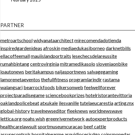
PARTNER
metroartschool
widyanataarchitect
mirecomendadotienda
inspiredgardenideas
afroskin
mediaedukasiborneo
darknetbills
ellacoffeemall
mauiislandportraits
lesechecsdelareussite
rumahbintang
centrovirginia
mitramedikasolo
sloveniaonbike
ioautonews
beritakampus
naijasportnews
salvagegaming
lamorenetaeventos
thefullfitness
programlarindir
rastama
walangsari
bearrockfoods
bikersonweb
feelwellforever
projectparadisegame
sciencebookprizes
hotelristorantevittoria
oaklandpolicebeat
atxukale
ilesvanille
tutelaeucarestia
arting.mx
global-history
travelnewseditor
fleeknews
worldnewswave
lettica.org
noahs wish
greenrivernetwork
autoexpertproducts
healthcarelawsuit
sportmuseumcuracao
beef cattle
assurecontrols
hospitalnearme
arquidiocesisdgo
coinsmonedas