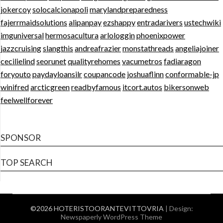
jokercoy
solocalcionapoli
marylandpreparedness
fajerrmaidsolutions
alipanpay
ezshappy
entradarivers
ustechwiki
imguniversal
hermosacultura
arlologgin
phoenixpower
jazzcruising
slangthis
andreafrazier
monstathreads
angeliajoiner
cecilielind
seorunet
qualityrehomes
vacumetros
fadiaragon
foryouto
paydayloansilr
coupancode
joshuaflinn
conformable-jp
winifred
arcticgreen
readbyfamous
itcort.autos
bikersonweb
feelwellforever
SPONSOR
TOP SEARCH
©2026 HOTERISTOORANTEVITTOVRIA
| Design:
Newspaperly WordPress Theme