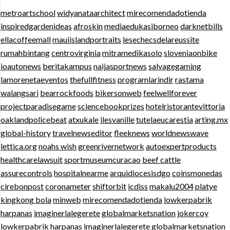
metroartschool
widyanataarchitect
mirecomendadotienda
inspiredgardenideas
afroskin
mediaedukasiborneo
darknetbills
ellacoffeemall
mauiislandportraits
lesechecsdelareussite
rumahbintang
centrovirginia
mitramedikasolo
sloveniaonbike
ioautonews
beritakampus
naijasportnews
salvagegaming
lamorenetaeventos
thefullfitness
programlarindir
rastama
walangsari
bearrockfoods
bikersonweb
feelwellforever
projectparadisegame
sciencebookprizes
hotelristorantevittoria
oaklandpolicebeat
atxukale
ilesvanille
tutelaeucarestia
arting.mx
global-history
travelnewseditor
fleeknews
worldnewswave
lettica.org
noahs wish
greenrivernetwork
autoexpertproducts
healthcarelawsuit
sportmuseumcuracao
beef cattle
assurecontrols
hospitalnearme
arquidiocesisdgo
coinsmonedas
cirebonpost
coronameter
shiftorbit
icdiss
makalu2004
platye
kingkong bola
minweb
mirecomendadotienda
lowkerpabrik
harpanas
imaginerlalegerete
globalmarketsnation
jokercoy
lowkerpabrik
harpanas
imaginerlalegerete
globalmarketsnation