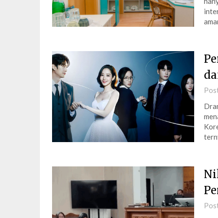
hany
inte
ama
Pe
da
Pos
Dram
mena
Kore
tern
Ni
Pe
Pos