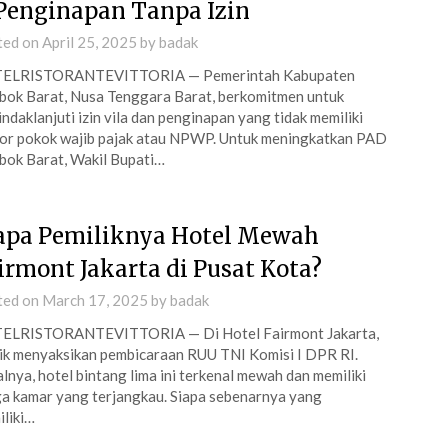
Penginapan Tanpa Izin
ted on
April 25, 2025
by
badak
ELRISTORANTEVITTORIA — Pemerintah Kabupaten
ok Barat, Nusa Tenggara Barat, berkomitmen untuk
ndaklanjuti izin vila dan penginapan yang tidak memiliki
r pokok wajib pajak atau NPWP. Untuk meningkatkan PAD
ok Barat, Wakil Bupati…
apa Pemiliknya Hotel Mewah
irmont Jakarta di Pusat Kota?
ted on
March 17, 2025
by
badak
ELRISTORANTEVITTORIA — Di Hotel Fairmont Jakarta,
ik menyaksikan pembicaraan RUU TNI Komisi I DPR RI.
lnya, hotel bintang lima ini terkenal mewah dan memiliki
a kamar yang terjangkau. Siapa sebenarnya yang
liki…