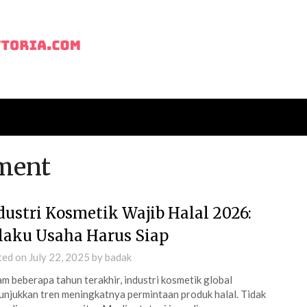
ment
dustri Kosmetik Wajib Halal 2026:
laku Usaha Harus Siap
ted on
July 22, 2025
by
badak
m beberapa tahun terakhir, industri kosmetik global
njukkan tren meningkatnya permintaan produk halal. Tidak