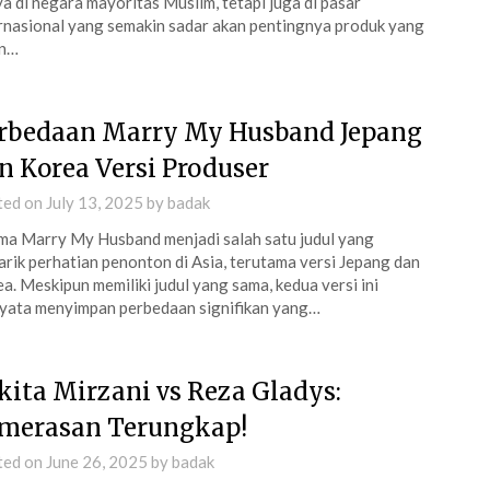
a di negara mayoritas Muslim, tetapi juga di pasar
rnasional yang semakin sadar akan pentingnya produk yang
n…
rbedaan Marry My Husband Jepang
n Korea Versi Produser
ted on
July 13, 2025
by
badak
a Marry My Husband menjadi salah satu judul yang
rik perhatian penonton di Asia, terutama versi Jepang dan
a. Meskipun memiliki judul yang sama, kedua versi ini
yata menyimpan perbedaan signifikan yang…
kita Mirzani vs Reza Gladys:
merasan Terungkap!
ted on
June 26, 2025
by
badak