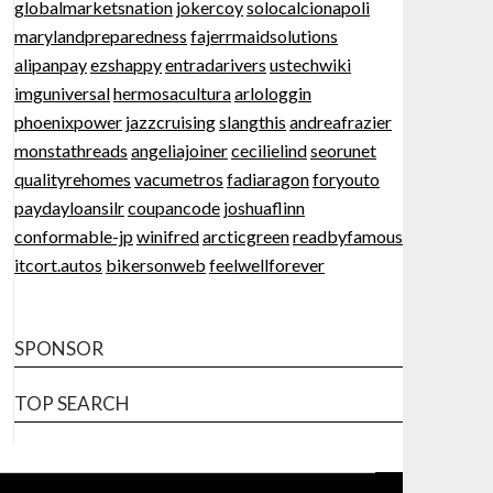
globalmarketsnation
jokercoy
solocalcionapoli
marylandpreparedness
fajerrmaidsolutions
alipanpay
ezshappy
entradarivers
ustechwiki
imguniversal
hermosacultura
arlologgin
phoenixpower
jazzcruising
slangthis
andreafrazier
monstathreads
angeliajoiner
cecilielind
seorunet
qualityrehomes
vacumetros
fadiaragon
foryouto
paydayloansilr
coupancode
joshuaflinn
conformable-jp
winifred
arcticgreen
readbyfamous
itcort.autos
bikersonweb
feelwellforever
SPONSOR
TOP SEARCH