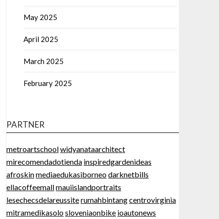
May 2025
April 2025
March 2025
February 2025
PARTNER
metroartschool
widyanataarchitect
mirecomendadotienda
inspiredgardenideas
afroskin
mediaedukasiborneo
darknetbills
ellacoffeemall
mauiislandportraits
lesechecsdelareussite
rumahbintang
centrovirginia
mitramedikasolo
sloveniaonbike
ioautonews