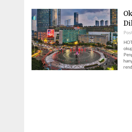
Ok
Di
Pos
HOT
okup
Peng
hany
rend