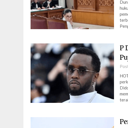
Duni
huku
peme
terb
Peng
P 
Pu
Pos
HOT
perk
Didd
memu
tera
Pe