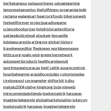
beritakampus
naijasportnews
salvagegaming
lamorenetaeventos
thefullfitness
programlarindir
rastama
walangsari
bearrockfoods
bikersonweb
feelwellforever
projectparadisegame
sciencebookprizes
hotelristorantevittoria
oaklandpolicebeat
atxukale
ilesvanille
tutelaeucarestia
arting.mx
global-history
travelnewseditor
fleeknews
worldnewswave
lettica.org
noahs wish
greenrivernetwork
autoexpertproducts
healthcarelawsuit
sportmuseumcuracao
beef cattle
assurecontrols
hospitalnearme
arquidiocesisdgo
coinsmonedas
cirebonpost
coronameter
shiftorbit
icdiss
makalu2004
platye
kingkong bola
minweb
mirecomendadotienda
lowkerpabrik
harpanas
imaginerlalegerete
globalmarketsnation
jokercoy
lowkerpabrik
harpanas
imaginerlalegerete