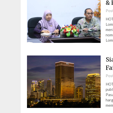
& 
Pos
HOT
Lomb
meni
nomo
Lomb
Si
Fa
Pos
HOT
publ
Pasa
harg
memi