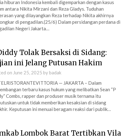
a hiburan Indonesia kembali digemparkan dengan kasus
m antara Nikita Mirzani dan Reza Gladys. Tuduhan
rasan yang dilayangkan Reza terhadap Nikita akhirnya
ongkar di pengadilan.(25/6) Dalam persidangan perdana di
adilan Negeri Jakarta…
Diddy Tolak Bersaksi di Sidang:
jian ini Jelang Putusan Hakim
ted on
June 25, 2025
by
badak
ELRISTORANTEVITTORIA — JAKARTA – Dalam
embangan terbaru kasus hukum yang melibatkan Sean “P
y” Combs, rapper dan produser musik ternama itu
tuskan untuk tidak memberikan kesaksian di sidang
khir. Keputusan ini menuai beragam reaksi dari publik…
mkab Lombok Barat Tertibkan Vila