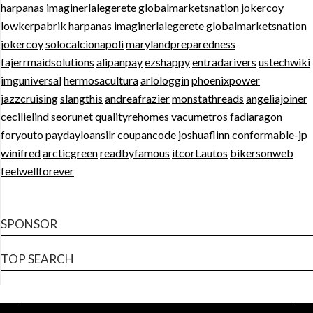
harpanas
imaginerlalegerete
globalmarketsnation
jokercoy
lowkerpabrik
harpanas
imaginerlalegerete
globalmarketsnation
jokercoy
solocalcionapoli
marylandpreparedness
fajerrmaidsolutions
alipanpay
ezshappy
entradarivers
ustechwiki
imguniversal
hermosacultura
arlologgin
phoenixpower
jazzcruising
slangthis
andreafrazier
monstathreads
angeliajoiner
cecilielind
seorunet
qualityrehomes
vacumetros
fadiaragon
foryouto
paydayloansilr
coupancode
joshuaflinn
conformable-jp
winifred
arcticgreen
readbyfamous
itcort.autos
bikersonweb
feelwellforever
SPONSOR
TOP SEARCH