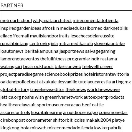
PARTNER
metroartschool
widyanataarchitect
mirecomendadotienda
inspiredgardenideas
afroskin
mediaedukasiborneo
darknetbills
ellacoffeemall
mauiislandportraits
lesechecsdelareussite
rumahbintang
centrovirginia
mitramedikasolo
sloveniaonbike
ioautonews
beritakampus
naijasportnews
salvagegaming
lamorenetaeventos
thefullfitness
programlarindir
rastama
walangsari
bearrockfoods
bikersonweb
feelwellforever
projectparadisegame
sciencebookprizes
hotelristorantevittoria
oaklandpolicebeat
atxukale
ilesvanille
tutelaeucarestia
arting.mx
global-history
travelnewseditor
fleeknews
worldnewswave
lettica.org
noahs wish
greenrivernetwork
autoexpertproducts
healthcarelawsuit
sportmuseumcuracao
beef cattle
assurecontrols
hospitalnearme
arquidiocesisdgo
coinsmonedas
cirebonpost
coronameter
shiftorbit
icdiss
makalu2004
platye
kingkong bola
minweb
mirecomendadotienda
lowkerpabrik