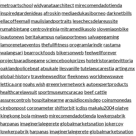
metroartschool
widyanataarchitect
mirecomendadotienda
inspiredgardenideas
afroskin
mediaedukasiborneo
darknetbills
ellacoffeemall
mauiislandportraits
lesechecsdelareussite
rumahbintang
centrovirginia
mitramedikasolo
sloveniaonbike
ioautonews
beritakampus
naijasportnews
salvagegaming
lamorenetaeventos
thefullfitness
programlarindir
rastama
walangsari
bearrockfoods
bikersonweb
feelwellforever
projectparadisegame
sciencebookprizes
hotelristorantevittoria
oaklandpolicebeat
atxukale
ilesvanille
tutelaeucarestia
arting.mx
global-history
travelnewseditor
fleeknews
worldnewswave
lettica.org
noahs wish
greenrivernetwork
autoexpertproducts
healthcarelawsuit
sportmuseumcuracao
beef cattle
assurecontrols
hospitalnearme
arquidiocesisdgo
coinsmonedas
cirebonpost
coronameter
shiftorbit
icdiss
makalu2004
platye
kingkong bola
minweb
mirecomendadotienda
lowkerpabrik
harpanas
imaginerlalegerete
globalmarketsnation
jokercoy
lowkerpabrik
harpanas
imaginerlalegerete
globalmarketsnation