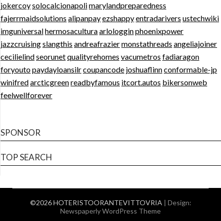
jokercoy
solocalcionapoli
marylandpreparedness
fajerrmaidsolutions
alipanpay
ezshappy
entradarivers
ustechwiki
imguniversal
hermosacultura
arlologgin
phoenixpower
jazzcruising
slangthis
andreafrazier
monstathreads
angeliajoiner
cecilielind
seorunet
qualityrehomes
vacumetros
fadiaragon
foryouto
paydayloansilr
coupancode
joshuaflinn
conformable-jp
winifred
arcticgreen
readbyfamous
itcort.autos
bikersonweb
feelwellforever
SPONSOR
TOP SEARCH
©2026 HOTERISTOORANTEVITTOVRIA
| Design:
Newspaperly WordPress Theme