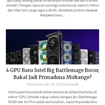
apa yang sedang panas di dunia perhotelan dan kartu kredit
mewah? Dengan laporan earnings hotel besar seperti Hilton
dan Marriott yang segera dirilis, ditambah potensi dampak
kebijakan baru…
4 GPU Baru Intel Big Battlemage Bocor,
Bakal Jadi Primadona Midrange?
Posted on
July 19, 2025
by
badak
Intel sepertinya masih belum menyerah dalam bisnisnya di
sektor GPU. Setelah cukup sukses dengan Arc Battlemage
B580 dan lini Pro untuk workstation, sepertinya kubu biru