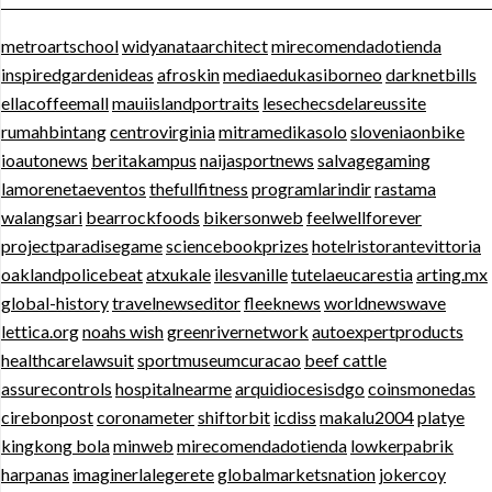
metroartschool
widyanataarchitect
mirecomendadotienda
inspiredgardenideas
afroskin
mediaedukasiborneo
darknetbills
ellacoffeemall
mauiislandportraits
lesechecsdelareussite
rumahbintang
centrovirginia
mitramedikasolo
sloveniaonbike
ioautonews
beritakampus
naijasportnews
salvagegaming
lamorenetaeventos
thefullfitness
programlarindir
rastama
walangsari
bearrockfoods
bikersonweb
feelwellforever
projectparadisegame
sciencebookprizes
hotelristorantevittoria
oaklandpolicebeat
atxukale
ilesvanille
tutelaeucarestia
arting.mx
global-history
travelnewseditor
fleeknews
worldnewswave
lettica.org
noahs wish
greenrivernetwork
autoexpertproducts
healthcarelawsuit
sportmuseumcuracao
beef cattle
assurecontrols
hospitalnearme
arquidiocesisdgo
coinsmonedas
cirebonpost
coronameter
shiftorbit
icdiss
makalu2004
platye
kingkong bola
minweb
mirecomendadotienda
lowkerpabrik
harpanas
imaginerlalegerete
globalmarketsnation
jokercoy