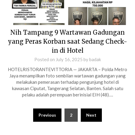
Nih Tampang 9 Wartawan Gadungan
yang Peras Korban saat Sedang Check-
in di Hotel
Posted on
July 16, 2025
by
badak
HOTELRISTORANTEVITTORIA — JAKARTA – Polda Metro
Jaya menampilkan foto sembilan wartawan gadungan yang
melakukan pemerasan terhadap pengunjung hotel di
kawasan Ciputat, Tangerang Selatan, Banten. Salah satu
pelaku adalah perempuan berinisial EIH (48)….
Posts
Previous
2
Next
pagination