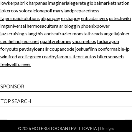
lowkerpabrik
harpanas
imaginerlalegerete
globalmarketsnation
jokercoy
solocalcionapoli
marylandpreparedness
fajerrmaidsolutions
alipanpay
ezshappy
entradarivers
ustechwiki
imguniversal
hermosacultura
arlologgin
phoenixpower
jazzcruising
slangthis
andreafrazier
monstathreads
angeliajoiner
cecilielind
seorunet
qualityrehomes
vacumetros
fadiaragon
foryouto
paydayloansilr
coupancode
joshuaflinn
conformable-jp
winifred
arcticgreen
readbyfamous
itcort.autos
bikersonweb
feelwellforever
SPONSOR
TOP SEARCH
©2026 HOTERISTOORANTEVITTOVRIA
| Design: