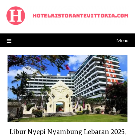
Skip
to
content
Menu
Libur Nyepi Nyambung Lebaran 2025,