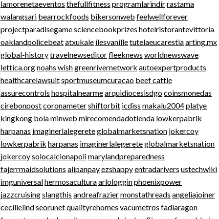
lamorenetaeventos
thefullfitness
programlarindir
rastama
walangsari
bearrockfoods
bikersonweb
feelwellforever
projectparadisegame
sciencebookprizes
hotelristorantevittoria
oaklandpolicebeat
atxukale
ilesvanille
tutelaeucarestia
arting.mx
global-history
travelnewseditor
fleeknews
worldnewswave
lettica.org
noahs wish
greenrivernetwork
autoexpertproducts
healthcarelawsuit
sportmuseumcuracao
beef cattle
assurecontrols
hospitalnearme
arquidiocesisdgo
coinsmonedas
cirebonpost
coronameter
shiftorbit
icdiss
makalu2004
platye
kingkong bola
minweb
mirecomendadotienda
lowkerpabrik
harpanas
imaginerlalegerete
globalmarketsnation
jokercoy
lowkerpabrik
harpanas
imaginerlalegerete
globalmarketsnation
jokercoy
solocalcionapoli
marylandpreparedness
fajerrmaidsolutions
alipanpay
ezshappy
entradarivers
ustechwiki
imguniversal
hermosacultura
arlologgin
phoenixpower
jazzcruising
slangthis
andreafrazier
monstathreads
angeliajoiner
cecilielind
seorunet
qualityrehomes
vacumetros
fadiaragon