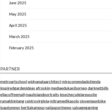
June 2025
May 2025
April 2025
March 2025
February 2025
PARTNER
metroartschool
widyanataarchitect
mirecomendadotienda
inspiredgardenideas
afroskin
mediaedukasiborneo
darknetbills
ellacoffeemall
mauiislandportraits
lesechecsdelareussite
rumahbintang
centrovirginia
mitramedikasolo
sloveniaonbike
ioautonews
beritakampus
naijasportnews
salvagegaming