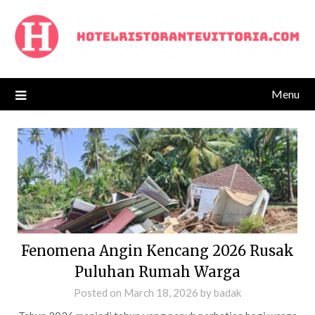
Skip
to
content
Menu
Fenomena Angin Kencang 2026 Rusak
Puluhan Rumah Warga
Posted on
March 18, 2026
by
badak