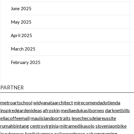
June 2025
May 2025
April 2025
March 2025
February 2025
PARTNER
metroartschool
widyanataarchitect
mirecomendadotienda
inspiredgardenideas
afroskin
mediaedukasiborneo
darknetbills
ellacoffeemall
mauiislandportraits
lesechecsdelareussite
rumahbintang
centrovirginia
mitramedikasolo
sloveniaonbike
ioautonews
beritakampus
naijasportnews
salvagegaming