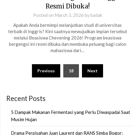
Resmi Dibuka!
Posted on
March 3, 2026
by
badak
Apakah Anda bermimpi melanjutkan studi di universitas
terbaik di Inggris? Kini saatnya mewujudkan impian tersebut
melalui Beasiswa Chevening 2026! Program beasiswa
bergengsi ini resmi dibuka dan membuka peluang bagi calon
mahasiswa dari…
Posts
Previous
18
Next
pagination
Recent Posts
5 Dampak Makanan Fermentasi yang Perlu Diwaspadai Saat
Musim Hujan
Drama Perpisahan Juan Laurent dan RANS Simba Bogor: