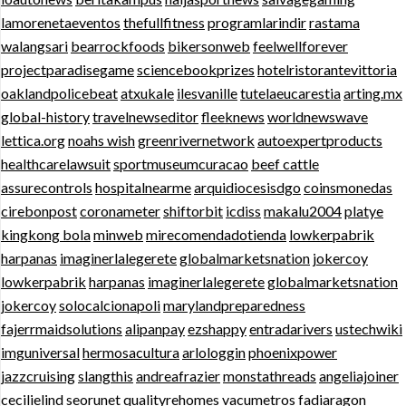
lamorenetaeventos
thefullfitness
programlarindir
rastama
walangsari
bearrockfoods
bikersonweb
feelwellforever
projectparadisegame
sciencebookprizes
hotelristorantevittoria
oaklandpolicebeat
atxukale
ilesvanille
tutelaeucarestia
arting.mx
global-history
travelnewseditor
fleeknews
worldnewswave
lettica.org
noahs wish
greenrivernetwork
autoexpertproducts
healthcarelawsuit
sportmuseumcuracao
beef cattle
assurecontrols
hospitalnearme
arquidiocesisdgo
coinsmonedas
cirebonpost
coronameter
shiftorbit
icdiss
makalu2004
platye
kingkong bola
minweb
mirecomendadotienda
lowkerpabrik
harpanas
imaginerlalegerete
globalmarketsnation
jokercoy
lowkerpabrik
harpanas
imaginerlalegerete
globalmarketsnation
jokercoy
solocalcionapoli
marylandpreparedness
fajerrmaidsolutions
alipanpay
ezshappy
entradarivers
ustechwiki
imguniversal
hermosacultura
arlologgin
phoenixpower
jazzcruising
slangthis
andreafrazier
monstathreads
angeliajoiner
cecilielind
seorunet
qualityrehomes
vacumetros
fadiaragon