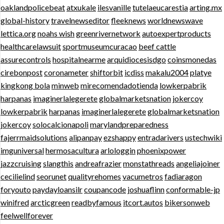
oaklandpolicebeat
atxukale
ilesvanille
tutelaeucarestia
arting.mx
global-history
travelnewseditor
fleeknews
worldnewswave
lettica.org
noahs wish
greenrivernetwork
autoexpertproducts
healthcarelawsuit
sportmuseumcuracao
beef cattle
assurecontrols
hospitalnearme
arquidiocesisdgo
coinsmonedas
cirebonpost
coronameter
shiftorbit
icdiss
makalu2004
platye
kingkong bola
minweb
mirecomendadotienda
lowkerpabrik
harpanas
imaginerlalegerete
globalmarketsnation
jokercoy
lowkerpabrik
harpanas
imaginerlalegerete
globalmarketsnation
jokercoy
solocalcionapoli
marylandpreparedness
fajerrmaidsolutions
alipanpay
ezshappy
entradarivers
ustechwiki
imguniversal
hermosacultura
arlologgin
phoenixpower
jazzcruising
slangthis
andreafrazier
monstathreads
angeliajoiner
cecilielind
seorunet
qualityrehomes
vacumetros
fadiaragon
foryouto
paydayloansilr
coupancode
joshuaflinn
conformable-jp
winifred
arcticgreen
readbyfamous
itcort.autos
bikersonweb
feelwellforever