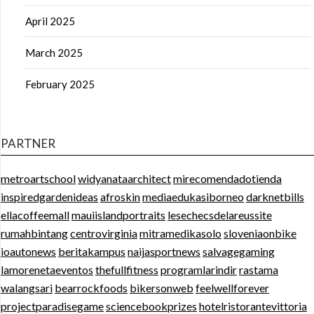
April 2025
March 2025
February 2025
PARTNER
metroartschool
widyanataarchitect
mirecomendadotienda
inspiredgardenideas
afroskin
mediaedukasiborneo
darknetbills
ellacoffeemall
mauiislandportraits
lesechecsdelareussite
rumahbintang
centrovirginia
mitramedikasolo
sloveniaonbike
ioautonews
beritakampus
naijasportnews
salvagegaming
lamorenetaeventos
thefullfitness
programlarindir
rastama
walangsari
bearrockfoods
bikersonweb
feelwellforever
projectparadisegame
sciencebookprizes
hotelristorantevittoria