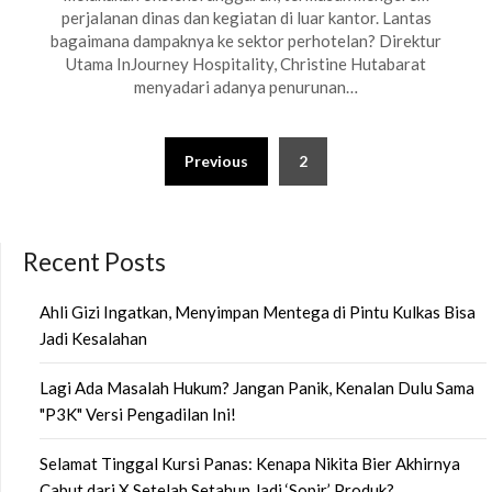
perjalanan dinas dan kegiatan di luar kantor. Lantas
bagaimana dampaknya ke sektor perhotelan? Direktur
Utama InJourney Hospitality, Christine Hutabarat
menyadari adanya penurunan…
Posts
Previous
2
pagination
Recent Posts
Ahli Gizi Ingatkan, Menyimpan Mentega di Pintu Kulkas Bisa
Jadi Kesalahan
Lagi Ada Masalah Hukum? Jangan Panik, Kenalan Dulu Sama
"P3K" Versi Pengadilan Ini!
Selamat Tinggal Kursi Panas: Kenapa Nikita Bier Akhirnya
Cabut dari X Setelah Setahun Jadi ‘Sopir’ Produk?