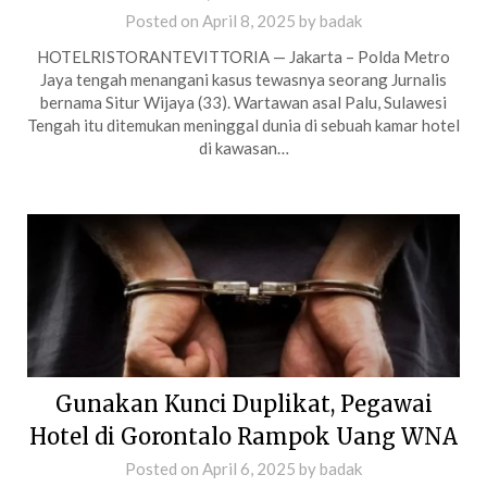
Posted on
April 8, 2025
by
badak
HOTELRISTORANTEVITTORIA — Jakarta – Polda Metro
Jaya tengah menangani kasus tewasnya seorang Jurnalis
bernama Situr Wijaya (33). Wartawan asal Palu, Sulawesi
Tengah itu ditemukan meninggal dunia di sebuah kamar hotel
di kawasan…
Gunakan Kunci Duplikat, Pegawai
Hotel di Gorontalo Rampok Uang WNA
Posted on
April 6, 2025
by
badak